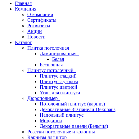
Главная
Компания
О компании
Сертификаты
Реквизиты
Акции
Новости
Каталог
Плитка потолочная
Ламинированная
Белая
Бесшовная
Плинтус потолочный
Плинтус гладкий
Плинтус с узором
Плинтус цветной
Углы для плинтуса
Дюрополимер
Потолочный плинтус (карниз)
Декоративные 3D панели Dekohaus
Напольный плинтус
Молдинги
Декоративные панели (Бельгия)
Розетки потолочные и колонны
Карнизы для штор