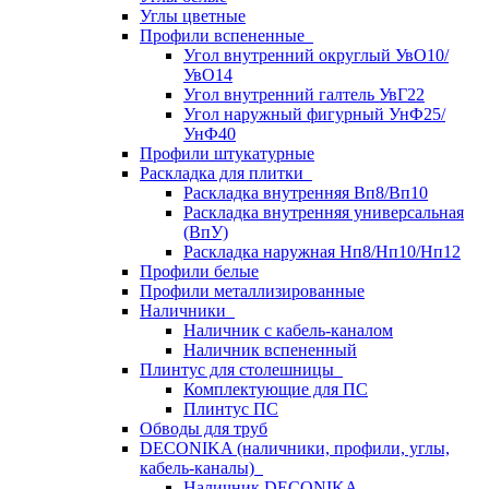
Углы цветные
Профили вспененные
Угол внутренний округлый УвО10/
УвО14
Угол внутренний галтель УвГ22
Угол наружный фигурный УнФ25/
УнФ40
Профили штукатурные
Раскладка для плитки
Раскладка внутренняя Вп8/Вп10
Раскладка внутренняя универсальная
(ВпУ)
Раскладка наружная Нп8/Нп10/Нп12
Профили белые
Профили металлизированные
Наличники
Наличник с кабель-каналом
Наличник вспененный
Плинтус для столешницы
Комплектующие для ПС
Плинтус ПС
Обводы для труб
DECONIKA (наличники, профили, углы,
кабель-каналы)
Наличник DECONIKA