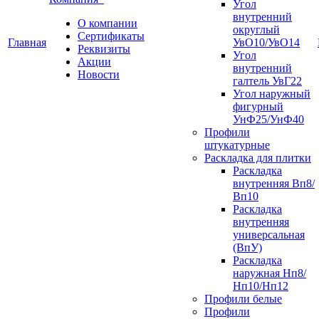
Угол
внутренний
О компании
округлый
Сертификаты
Главная
УвО10/УвО14
Реквизиты
Угол
Акции
внутренний
Новости
галтель УвГ22
Угол наружный
фигурный
УнФ25/УнФ40
Профили
штукатурные
Раскладка для плитки
Раскладка
внутренняя Вп8/
Вп10
Раскладка
внутренняя
универсальная
(ВпУ)
Раскладка
наружная Нп8/
Нп10/Нп12
Профили белые
Профили