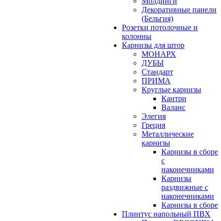
Молдинги
Декоративные панели
(Бельгия)
Розетки потолочные и
колонны
Карнизы для штор
МОНАРХ
ДУБЫ
Стандарт
ПРИМА
Круглые карнизы
Кантри
Валанс
Элегия
Греция
Металлические
карнизы
Карнизы в сборе
с
наконечниками
Карнизы
раздвижные с
наконечниками
Карнизы в сборе
Плинтус напольный ПВХ