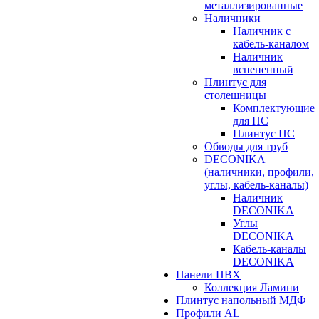
металлизированные
Наличники
Наличник с
кабель-каналом
Наличник
вспененный
Плинтус для
столешницы
Комплектующие
для ПС
Плинтус ПС
Обводы для труб
DECONIKA
(наличники, профили,
углы, кабель-каналы)
Наличник
DECONIKA
Углы
DECONIKA
Кабель-каналы
DECONIKA
Панели ПВХ
Коллекция Ламини
Плинтус напольный МДФ
Профили AL