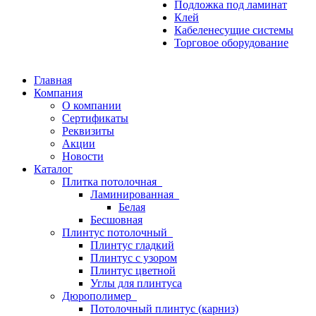
Подложка под ламинат
Клей
Кабеленесущие системы
Торговое оборудование
Главная
Компания
О компании
Сертификаты
Реквизиты
Акции
Новости
Каталог
Плитка потолочная
Ламинированная
Белая
Бесшовная
Плинтус потолочный
Плинтус гладкий
Плинтус с узором
Плинтус цветной
Углы для плинтуса
Дюрополимер
Потолочный плинтус (карниз)