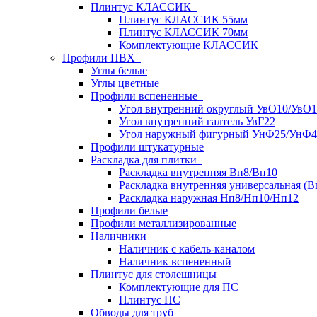
Плинтус КЛАССИК
Плинтус КЛАССИК 55мм
Плинтус КЛАССИК 70мм
Комплектующие КЛАССИК
Профили ПВХ
Углы белые
Углы цветные
Профили вспененные
Угол внутренний округлый УвО10/УвО1
Угол внутренний галтель УвГ22
Угол наружный фигурный УнФ25/УнФ4
Профили штукатурные
Раскладка для плитки
Раскладка внутренняя Вп8/Вп10
Раскладка внутренняя универсальная (В
Раскладка наружная Нп8/Нп10/Нп12
Профили белые
Профили металлизированные
Наличники
Наличник с кабель-каналом
Наличник вспененный
Плинтус для столешницы
Комплектующие для ПС
Плинтус ПС
Обводы для труб