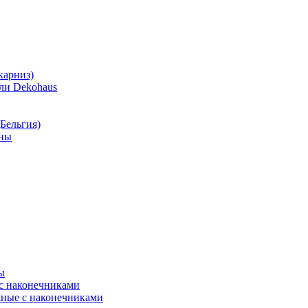
карниз)
ли Dekohaus
Бельгия)
нны
ы
 с наконечниками
ные с наконечниками