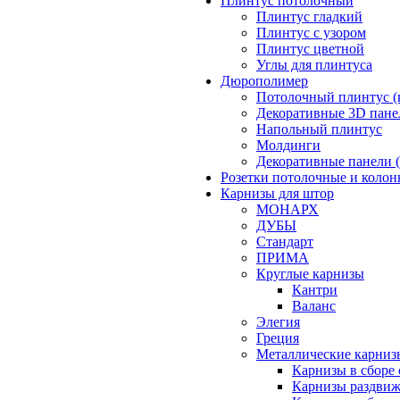
Плинтус потолочный
Плинтус гладкий
Плинтус с узором
Плинтус цветной
Углы для плинтуса
Дюрополимер
Потолочный плинтус (
Декоративные 3D пане
Напольный плинтус
Молдинги
Декоративные панели (
Розетки потолочные и коло
Карнизы для штор
МОНАРХ
ДУБЫ
Стандарт
ПРИМА
Круглые карнизы
Кантри
Валанс
Элегия
Греция
Металлические карниз
Карнизы в сборе
Карнизы раздвиж