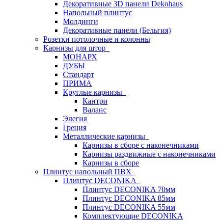
Декоративные 3D панели Dekohaus
Напольный плинтус
Молдинги
Декоративные панели (Бельгия)
Розетки потолочные и колонны
Карнизы для штор
МОНАРХ
ДУБЫ
Стандарт
ПРИМА
Круглые карнизы
Кантри
Валанс
Элегия
Греция
Металлические карнизы
Карнизы в сборе с наконечниками
Карнизы раздвижные с наконечниками
Карнизы в сборе
Плинтус напольный ПВХ
Плинтус DECONIKA
Плинтус DECONIKA 70мм
Плинтус DECONIKA 85мм
Плинтус DECONIKA 55мм
Комплектующие DECONIKA