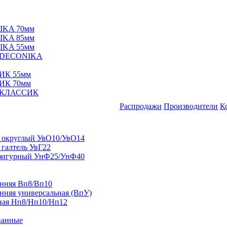
IKA 70мм
IKA 85мм
IKA 55мм
е DECONIKA
ИК 55мм
ИК 70мм
е КЛАССИК
Распродажи
Производители
К
 округлый УвО10/УвО14
 галтель УвГ22
фигурный УнФ25/УнФ40
енняя Вп8/Вп10
нняя универсальная (ВпУ)
ная Нп8/Нп10/Нп12
ванные