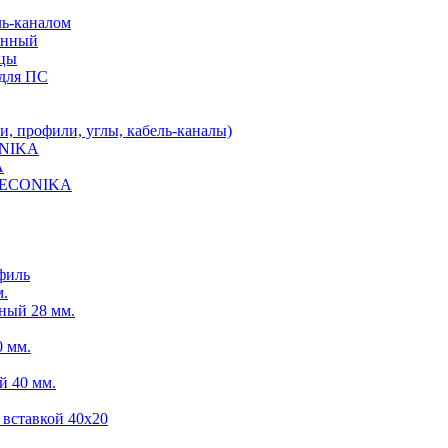
ль-каналом
енный
ицы
для ПС
 профили, углы, кабель-каналы)
ONIKA
A
 DECONIKA
филь
м.
ный 28 мм.
 мм.
й 40 мм.
 вставкой 40х20