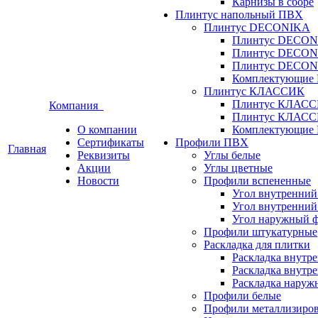
Карнизы в сборе
Плинтус напольный ПВХ
Плинтус DECONIKA
Плинтус DECON
Плинтус DECON
Плинтус DECON
Комплектующи
Плинтус КЛАССИК
Плинтус КЛАСС
Компания
Плинтус КЛАСС
О компании
Комплектующи
Сертификаты
Профили ПВХ
Главная
Реквизиты
Углы белые
Акции
Углы цветные
Новости
Профили вспененные
Угол внутренний
Угол внутренний
Угол наружный 
Профили штукатурные
Раскладка для плитки
Раскладка внутр
Раскладка внутре
Раскладка наруж
Профили белые
Профили металлизиро