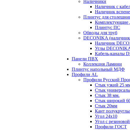
Наличники
Наличник с кабе
Наличник вспен
Плинтус для столешн
Комплектующие 
Плинтус ПС
Обводы для труб
DECONIKA (наличники,
Наличник DEC
Углы DECONIK
Кабель-каналы
Панели ПВХ
Коллекция Ламини
Плинтус напольный МДФ
Профили AL
Профили Русский Про
Стык узкий 25 м
Стык универсаль
Стык 38 мм.
Стык широкий 60
Стык 20мм
Кант полукруглы
Угол 24х10
Угол с резиновой
Профили ГОСТ