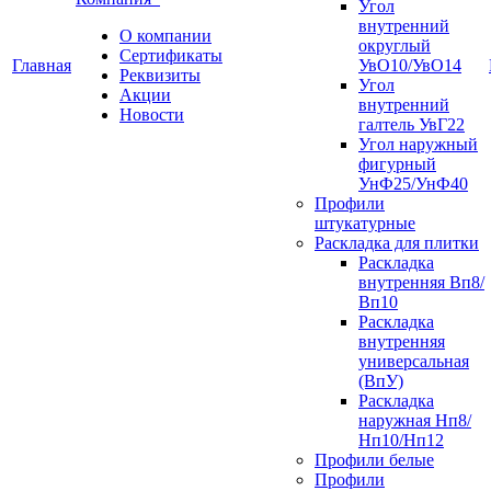
Угол
внутренний
О компании
округлый
Сертификаты
Главная
УвО10/УвО14
Реквизиты
Угол
Акции
внутренний
Новости
галтель УвГ22
Угол наружный
фигурный
УнФ25/УнФ40
Профили
штукатурные
Раскладка для плитки
Раскладка
внутренняя Вп8/
Вп10
Раскладка
внутренняя
универсальная
(ВпУ)
Раскладка
наружная Нп8/
Нп10/Нп12
Профили белые
Профили