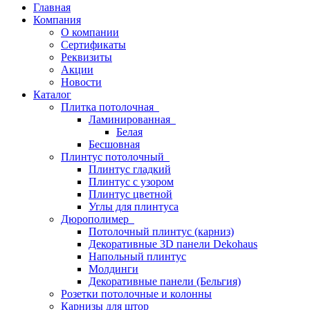
Главная
Компания
О компании
Сертификаты
Реквизиты
Акции
Новости
Каталог
Плитка потолочная
Ламинированная
Белая
Бесшовная
Плинтус потолочный
Плинтус гладкий
Плинтус с узором
Плинтус цветной
Углы для плинтуса
Дюрополимер
Потолочный плинтус (карниз)
Декоративные 3D панели Dekohaus
Напольный плинтус
Молдинги
Декоративные панели (Бельгия)
Розетки потолочные и колонны
Карнизы для штор