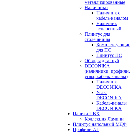
металлизированные
Наличники
Наличник с
кабель-каналом
Наличник
вспененный
Плинтус для
столешницы
Комплектующие
для ПС
Плинтус ПС
Обводы для труб
DECONIKA
(наличники, профили,
углы, кабель-каналы)
Наличник
DECONIKA
Углы
DECONIKA
Кабель-каналы
DECONIKA
Панели ПВХ
Коллекция Ламини
Плинтус напольный МДФ
Профили AL