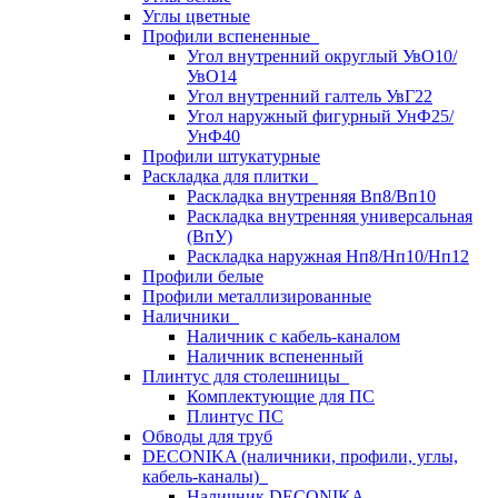
Углы цветные
Профили вспененные
Угол внутренний округлый УвО10/
УвО14
Угол внутренний галтель УвГ22
Угол наружный фигурный УнФ25/
УнФ40
Профили штукатурные
Раскладка для плитки
Раскладка внутренняя Вп8/Вп10
Раскладка внутренняя универсальная
(ВпУ)
Раскладка наружная Нп8/Нп10/Нп12
Профили белые
Профили металлизированные
Наличники
Наличник с кабель-каналом
Наличник вспененный
Плинтус для столешницы
Комплектующие для ПС
Плинтус ПС
Обводы для труб
DECONIKA (наличники, профили, углы,
кабель-каналы)
Наличник DECONIKA