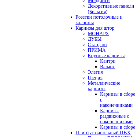
Молдинги
Декоративные панели
(Бельгия)
Розетки потолочные и
колонны
Карнизы для штор
МОНАРХ
ДУБЫ
Стандарт
ПРИМА
Круглые карнизы
Кантри
Валанс
Элегия
Греция
Металлические
карнизы
Карнизы в сборе
с
наконечниками
Карнизы
раздвижные с
наконечниками
Карнизы в сборе
Плинтус напольный ПВХ