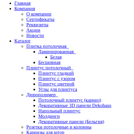
Главная
Компания
О компании
Сертификаты
Реквизиты
Акции
Новости
Каталог
Плитка потолочная
Ламинированная
Белая
Бесшовная
Плинтус потолочный
Плинтус гладкий
Плинтус с узором
Плинтус цветной
Углы для плинтуса
Дюрополимер
Потолочный плинтус (карниз)
Декоративные 3D панели Dekohaus
Напольный плинтус
Молдинги
Декоративные панели (Бельгия)
Розетки потолочные и колонны
Карнизы для штор