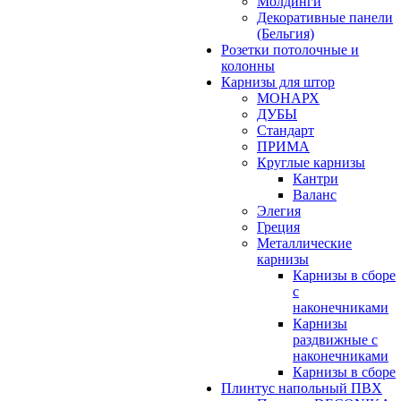
Молдинги
Декоративные панели
(Бельгия)
Розетки потолочные и
колонны
Карнизы для штор
МОНАРХ
ДУБЫ
Стандарт
ПРИМА
Круглые карнизы
Кантри
Валанс
Элегия
Греция
Металлические
карнизы
Карнизы в сборе
с
наконечниками
Карнизы
раздвижные с
наконечниками
Карнизы в сборе
Плинтус напольный ПВХ