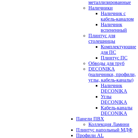
металлизированные
Наличники
Наличник с
кабель-каналом
Наличник
вспененный
Плинтус для
столешницы
Комплектующие
для ПС
Плинтус ПС
Обводы для труб
DECONIKA
(наличники, профили,
углы, кабель-каналы)
Наличник
DECONIKA
Углы
DECONIKA
Кабель-каналы
DECONIKA
Панели ПВХ
Коллекция Ламини
Плинтус напольный МДФ
Профили AL