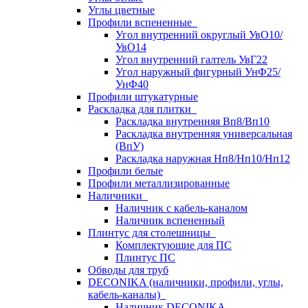
Углы цветные
Профили вспененные
Угол внутренний округлый УвО10/
УвО14
Угол внутренний галтель УвГ22
Угол наружный фигурный УнФ25/
УнФ40
Профили штукатурные
Раскладка для плитки
Раскладка внутренняя Вп8/Вп10
Раскладка внутренняя универсальная
(ВпУ)
Раскладка наружная Нп8/Нп10/Нп12
Профили белые
Профили металлизированные
Наличники
Наличник с кабель-каналом
Наличник вспененный
Плинтус для столешницы
Комплектующие для ПС
Плинтус ПС
Обводы для труб
DECONIKA (наличники, профили, углы,
кабель-каналы)
Наличник DECONIKA