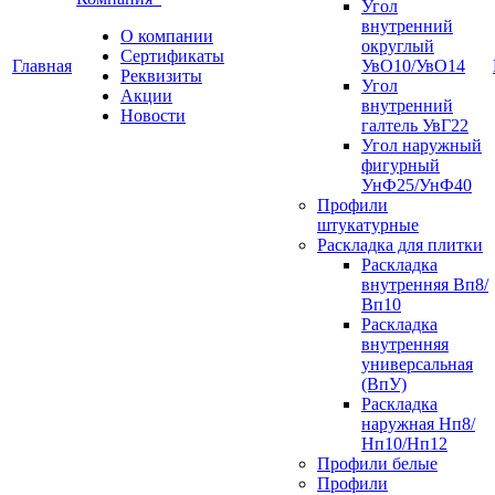
Угол
внутренний
О компании
округлый
Сертификаты
Главная
УвО10/УвО14
Реквизиты
Угол
Акции
внутренний
Новости
галтель УвГ22
Угол наружный
фигурный
УнФ25/УнФ40
Профили
штукатурные
Раскладка для плитки
Раскладка
внутренняя Вп8/
Вп10
Раскладка
внутренняя
универсальная
(ВпУ)
Раскладка
наружная Нп8/
Нп10/Нп12
Профили белые
Профили