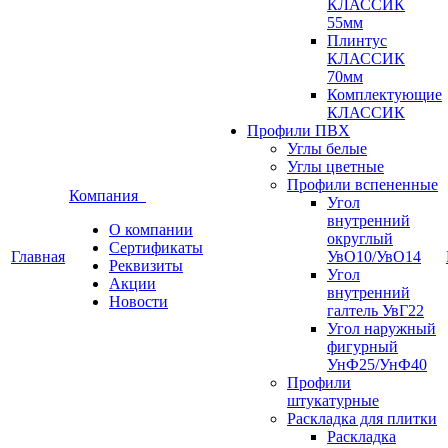
КЛАССИК
55мм
Плинтус
КЛАССИК
70мм
Комплектующие
КЛАССИК
Профили ПВХ
Углы белые
Углы цветные
Профили вспененные
Компания
Угол
внутренний
О компании
округлый
Сертификаты
Главная
УвО10/УвО14
Реквизиты
Угол
Акции
внутренний
Новости
галтель УвГ22
Угол наружный
фигурный
УнФ25/УнФ40
Профили
штукатурные
Раскладка для плитки
Раскладка