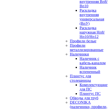
внутренняя Вп8/
Вп10
Раскладка
внутренняя
универсальная
(ВпУ)
Раскладка
наружная Нп8/
Нп10/Нп12
Профили белые
Профили
металлизированные
Наличники
Наличник с
кабель-каналом
Наличник
вспененный
Плинтус для
столешницы
Комплектующие
для ПС
Плинтус ПС
Обводы для труб
DECONIKA
(наличники, профили,