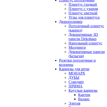
Плинтус потолочный
Плинтус гладкий
Плинтус с узором
Плинтус цветной
Углы для плинтуса
Дюрополимер
Потолочный плинтус
(карниз)
Декоративные 3D
панели Dekohaus
Напольный плинтус
Молдинги
Декоративные панели
(Бельгия)
Розетки потолочные и
колонны
Карнизы для штор
МОНАРХ
ДУБЫ
Стандарт
ПРИМА
Круглые карнизы
Кантри
Валанс
Элегия