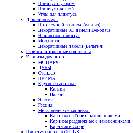
Плинтус с узором
Плинтус цветной
Углы для плинтуса
Дюрополимер
Потолочный плинтус (карниз)
Декоративные 3D панели Dekohaus
Напольный плинтус
Молдинги
Декоративные панели (Бельгия)
Розетки потолочные и колонны
Карнизы для штор
МОНАРХ
ДУБЫ
Стандарт
ПРИМА
Круглые карнизы
Кантри
Валанс
Элегия
Греция
Металлические карнизы
Карнизы в сборе с наконечниками
Карнизы раздвижные с наконечниками
Карнизы в сборе
Плинтус напольный ПВХ