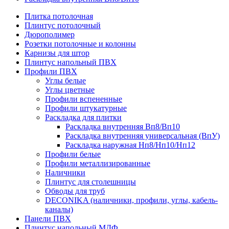
Плитка потолочная
Плинтус потолочный
Дюрополимер
Розетки потолочные и колонны
Карнизы для штор
Плинтус напольный ПВХ
Профили ПВХ
Углы белые
Углы цветные
Профили вспененные
Профили штукатурные
Раскладка для плитки
Раскладка внутренняя Вп8/Вп10
Раскладка внутренняя универсальная (ВпУ)
Раскладка наружная Нп8/Нп10/Нп12
Профили белые
Профили металлизированные
Наличники
Плинтус для столешницы
Обводы для труб
DECONIKA (наличники, профили, углы, кабель-
каналы)
Панели ПВХ
Плинтус напольный МДФ