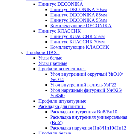
Плинтус DECONIKA
Плинтус DECONIKA 70мм
Плинтус DECONIKA 85мм
Плинтус DECONIKA 55мм
Комплектующие DECONIKA
Плинтус КЛАССИК
Плинтус КЛАССИК 55мм
Плинтус КЛАССИК 70мм
Комплектующие КЛАССИК
Профили ПВХ
Углы белые
Углы цветные
Профили вспененные
Угол внутренний округлый УвО10/
УвО14
Угол внутренний галтель УвГ22
Угол наружный фигурный УнФ25/
УнФ40
Профили штукатурные
Раскладка для плитки
Раскладка внутренняя Вп8/Вп10
Раскладка внутренняя универсальная
(ВпУ)
Раскладка наружная Нп8/Нп10/Нп12
Профили белые