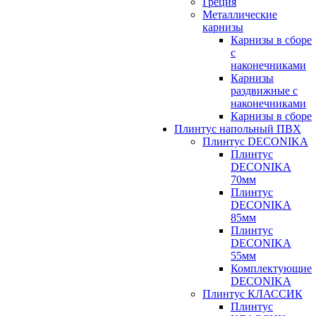
Греция
Металлические
карнизы
Карнизы в сборе
с
наконечниками
Карнизы
раздвижные с
наконечниками
Карнизы в сборе
Плинтус напольный ПВХ
Плинтус DECONIKA
Плинтус
DECONIKA
70мм
Плинтус
DECONIKA
85мм
Плинтус
DECONIKA
55мм
Комплектующие
DECONIKA
Плинтус КЛАССИК
Плинтус