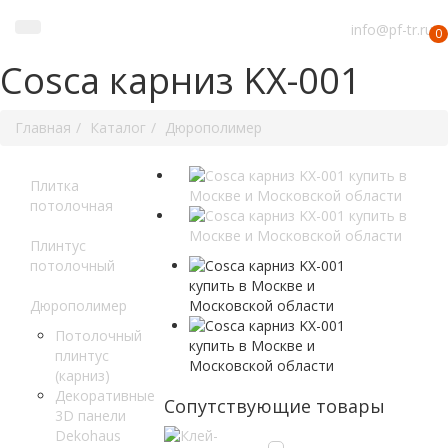
info@pf-tr.ru
0
Cosca карниз KX-001
Главная
Каталог
Дюрополимер
Плитка
потолочная
Плинтус
потолочный
Дюрополимер
Потолочный
плинтус
(карниз)
Декоративные
Сопутствующие товары
3D панели
Dekohaus