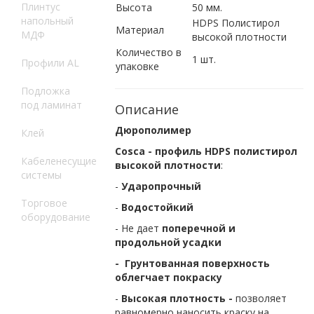
Плинтус
Высота
50 мм.
напольный
HDPS Полистирол
Материал
МДФ
высокой плотности
Количество в
1 шт.
Профили AL
упаковке
Подложка
под ламинат
Описание
Дюрополимер
Клей
Cosca - профиль HDPS полистирол
Кабеленесущие
высокой плотности
:
системы
-
Ударопрочный
Торговое
-
Водостойкий
оборудование
- Не дает
поперечной и
продольной усадки
- Грунтованная поверхность
облегчает покраску
-
Высокая плотность -
позволяет
равномерно наносить краску на