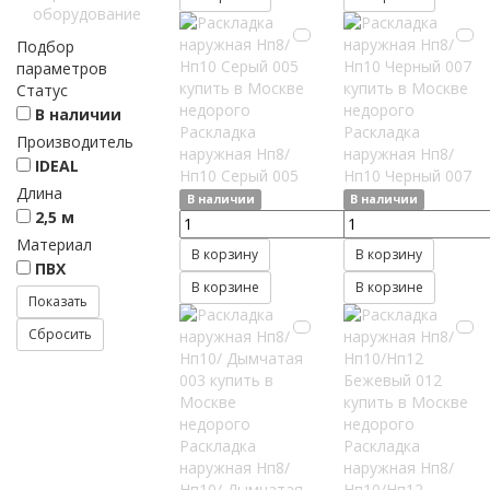
оборудование
Подбор
параметров
Статус
В наличии
Раскладка
Раскладка
Производитель
наружная Нп8/
наружная Нп8/
IDEAL
Нп10 Серый 005
Нп10 Черный 007
Длина
В наличии
В наличии
2,5 м
Материал
В корзину
В корзину
ПВХ
В корзине
В корзине
Раскладка
Раскладка
наружная Нп8/
наружная Нп8/
Нп10/ Дымчатая
Нп10/Нп12