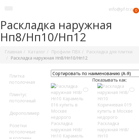
info@pf-tr.ru
0
Раскладка наружная
Нп8/Нп10/Нп12
Главная
Каталог
Профили ПВХ
Раскладка для плитки
Раскладка наружная Нп8/Нп10/Нп12
Плитка
Показывать как:
потолочная
Плинтус
потолочный
Дюрополимер
Раскладка
Раскладка
Розетки
наружная Нп8/
наружная Нп8/
потолочные
Нп10 Карамель
Нп10
и колонны