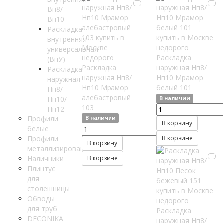
Вп8/
Вп10
Раскладка
внутренняя
универсальная
Раскладка
(ВпУ)
Раскладка
наружная Нп8/
Раскладка
наружная Нп8/
Нп10 Мрамор
наружная
Нп10 Мрамор
белый 101
Нп8/
алебастровый
Нп10/
В наличии
103
Нп12
Профили
В наличии
В корзину
белые
Профили
В корзине
В корзину
металлизированные
Наличники
В корзине
Плинтус
для
столешницы
Обводы
для труб
Раскладка
DECONIKA
наружная Нп8/