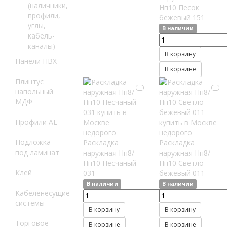
(наличники,
Нп10 Песок
профили,
бежевый 151
углы,
В наличии
кабель-
каналы)
В корзину
Панели ПВХ
В корзине
Плинтус
напольный
МДФ
Профили AL
Подложка
Раскладка
Раскладка
под ламинат
наружная Нп8/
наружная Нп8/
Нп10 Песчаный
Нп10 Светло-
Клей
031
бежевый 011
В наличии
В наличии
Кабеленесущие
системы
В корзину
В корзину
Торговое
В корзине
В корзине