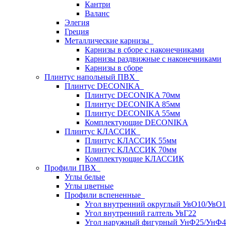
Кантри
Валанс
Элегия
Греция
Металлические карнизы
Карнизы в сборе с наконечниками
Карнизы раздвижные с наконечниками
Карнизы в сборе
Плинтус напольный ПВХ
Плинтус DECONIKA
Плинтус DECONIKA 70мм
Плинтус DECONIKA 85мм
Плинтус DECONIKA 55мм
Комплектующие DECONIKA
Плинтус КЛАССИК
Плинтус КЛАССИК 55мм
Плинтус КЛАССИК 70мм
Комплектующие КЛАССИК
Профили ПВХ
Углы белые
Углы цветные
Профили вспененные
Угол внутренний округлый УвО10/УвО1
Угол внутренний галтель УвГ22
Угол наружный фигурный УнФ25/УнФ4