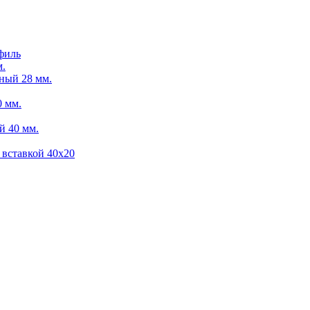
филь
м.
ный 28 мм.
 мм.
й 40 мм.
 вставкой 40х20