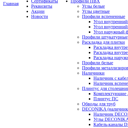
Сертификаты
Профили ПВХ
Главная
Реквизиты
Углы белые
Акции
Углы цветные
Новости
Профили вспененные
Угол внутренний
Угол внутренний
Угол наружный 
Профили штукатурные
Раскладка для плитки
Раскладка внутр
Раскладка внутре
Раскладка наруж
Профили белые
Профили металлизиро
Наличники
Наличник с кабе
Наличник вспен
Плинтус для столешн
Комплектующие 
Плинтус ПС
Обводы для труб
DECONIKA (наличники,
Наличник DEC
Углы DECONIK
Кабель-каналы