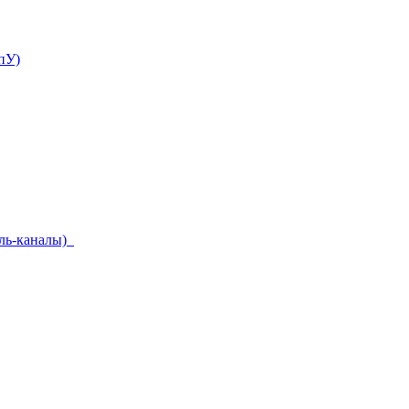
пУ)
ель-каналы)