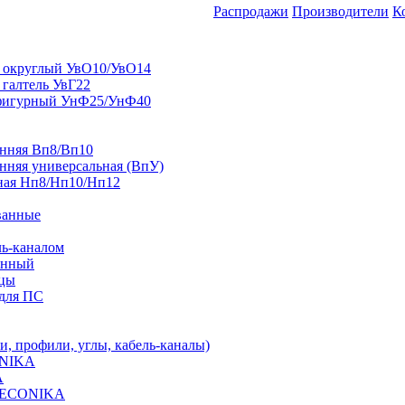
Распродажи
Производители
К
 округлый УвО10/УвО14
 галтель УвГ22
фигурный УнФ25/УнФ40
енняя Вп8/Вп10
нняя универсальная (ВпУ)
ная Нп8/Нп10/Нп12
ванные
ль-каналом
енный
ицы
для ПС
 профили, углы, кабель-каналы)
ONIKA
A
 DECONIKA