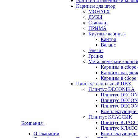
Розетки потолочные и коло
Карнизы для штор
МОНАРХ
ДУБЫ
Стандарт
ПРИМА
Круглые карнизы
Кантри
Валанс
Элегия
Греция
Металлические карниз
Карнизы в сборе
Карнизы раздвиж
Карнизы в сборе
Плинтус напольный ПВХ
Плинтус DECONIKA
Плинтус DECON
Плинтус DECON
Плинтус DECON
Комплектующи
Плинтус КЛАССИК
Плинтус КЛАСС
Компания
Плинтус КЛАСС
О компании
Комплектующи