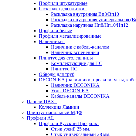
Профили штукатурные
Раскладка для плитки
Раскладка внутренняя Вп8/Вп10
Раскладка внутренняя универсальная (В
Раскладка наружная Нп8/Нп10/Нп12
Профили белые
Профили металлизированные
Наличники
Наличник с кабель-каналом
Наличник вспененный
Плинтус для столешницы
Комплектующие для ПС
Плинтус ПС
Обводы для труб
DECONIKA (наличники, профили, углы, каб
Наличник DECONIKA
Углы DECONIKA
Кабель-каналы DECONIKA
Панели ПВХ
Коллекция Ламини
Плинтус напольный МДФ
Профили AL
Профили Русский Профиль
Стык узкий 25 мм.
Стык универсальный 28 мм.