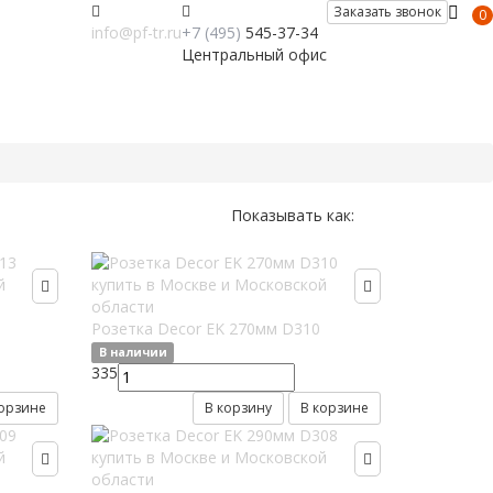
Заказать звонок
0
info@pf-tr.ru
+7 (495)
545-37-34
Центральный офис
Показывать как:
Розетка Decor EK 270мм D310
В наличии
335
корзине
В корзину
В корзине