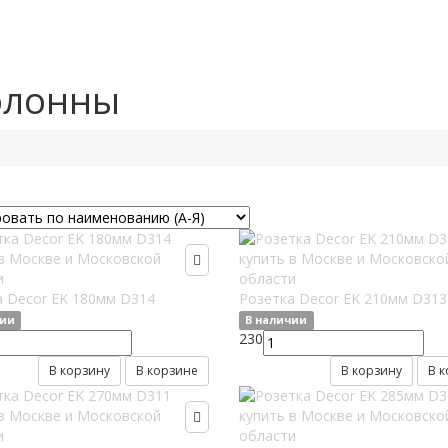
олонны
а Decor EK 180мм D314
Розетка Decor EK 210мм D313
чии
В наличии
230
В корзину
В корзине
В корзину
В 