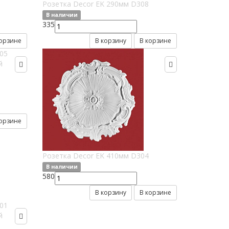
Розетка Decor EK 290мм D308
В наличии
335
корзине
В корзину
В корзине
корзине
Розетка Decor EK 410мм D304
В наличии
580
В корзину
В корзине