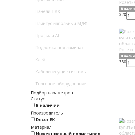
Розетк
В нали
Панели ПВХ
320
Плинтус напольный МДФ
Профили AL
Подложка под ламинат
Розетк
В нали
Клей
380
Кабеленесущие системы
Торговое оборудование
Подбор параметров
Статус
В наличии
Производитель
Decor EK
Материал
Инжекционный полистирол