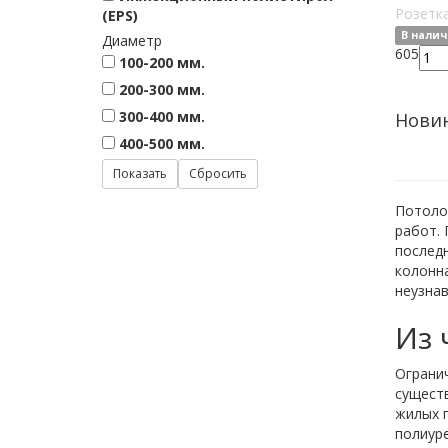
Розетк
(EPS)
В нали
Диаметр
605
100-200 мм.
200-300 мм.
300-400 мм.
Нови
400-500 мм.
Потоло
работ. 
последн
колонн
неузна
Из 
Огранич
существ
жилых п
полиуре