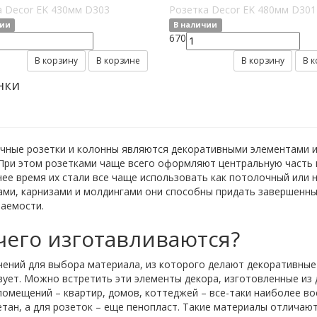
а Decor EK 430мм D303
Розетка Decor EK 480мм D301
чии
В наличии
670
В корзину
В корзине
В корзину
В 
нки
чные розетки и колонны являются декоративными элементами и
При этом розетками чаще всего оформляют центральную часть п
ее время их стали все чаще использовать как потолочный или
ами, карнизами и молдингами они способны придать завершенны
ваемости.
чего изготавливаются?
ений для выбора материала, из которого делают декоративные
ует. Можно встретить эти элементы декора, изготовленные из д
омещений – квартир, домов, коттеджей – все-таки наиболее в
тан, а для розеток – еще пенопласт. Такие материалы отличаю