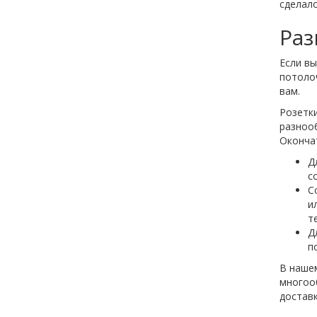
сделал
Раз
Если в
потолоч
вам.
Розетки
разнооб
Окончат
Д
с
С
и
т
Д
п
В наше
многоо
доставк