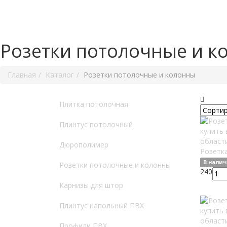
Розетки потолочные и к
Главная
Каталог
Розетки потолочные и колонны
Плитка потолочная
Плинтус потолочный
Дюрополимер
Розетк
В нали
Розетки потолочные и колонны
240
Карнизы для штор
Плинтус напольный ПВХ
Профили ПВХ