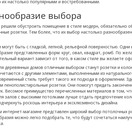
о их настолько популярными и востребованными.
нообразие выбора
ы решили обустроить помещение в стиле модерн, обязательно о
ные розетки. Тем более, что их выбор настолько разнообразен
 могут быть с гладкой, лепной, рельефной поверхностью. Одни 
разие представленных форм: круг, овал, квадрат, ромб. По же
ельный вариант зависит от того, в каком стиле вы желаете оф
ля деревянных домов отличным выбором станут розетки и колон
очетаются с другими элементами, выполненными из натуральног
овременный стиль требует такого же подхода в оформлении. Зд
ли пенополистирольные розетки. Они помогут придать законченны
ек. Весомое преимущество перечисленных материалов в том, чт
ля залов с высокими потолками лучше отдать предпочтение кол
одчеркнуть роскошь интерьера и эксклюзивность дизайна.
м интернет-магазине представлен широкий выбор потолочных ро
бразия можно легко подобрать те, что будут сочетаться наил
а.