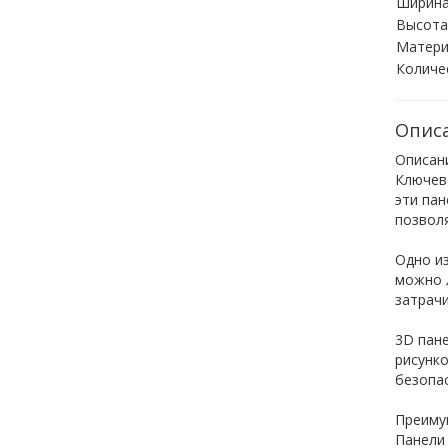
Ширин
Высота
Матери
Количе
Опис
Описан
Ключев
эти пан
позволя
Одно из
можно л
затрач
3D пане
рисунко
безопа
Преиму
Панели