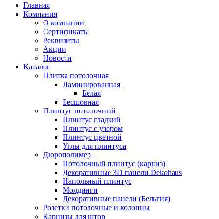
Главная
Компания
О компании
Сертификаты
Реквизиты
Акции
Новости
Каталог
Плитка потолочная
Ламинированная
Белая
Бесшовная
Плинтус потолочный
Плинтус гладкий
Плинтус с узором
Плинтус цветной
Углы для плинтуса
Дюрополимер
Потолочный плинтус (карниз)
Декоративные 3D панели Dekohaus
Напольный плинтус
Молдинги
Декоративные панели (Бельгия)
Розетки потолочные и колонны
Карнизы для штор