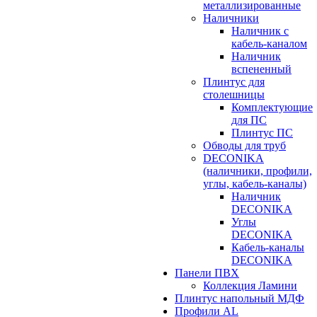
металлизированные
Наличники
Наличник с
кабель-каналом
Наличник
вспененный
Плинтус для
столешницы
Комплектующие
для ПС
Плинтус ПС
Обводы для труб
DECONIKA
(наличники, профили,
углы, кабель-каналы)
Наличник
DECONIKA
Углы
DECONIKA
Кабель-каналы
DECONIKA
Панели ПВХ
Коллекция Ламини
Плинтус напольный МДФ
Профили AL