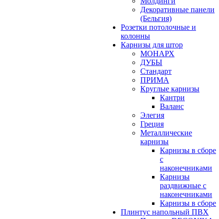
Молдинги
Декоративные панели
(Бельгия)
Розетки потолочные и
колонны
Карнизы для штор
МОНАРХ
ДУБЫ
Стандарт
ПРИМА
Круглые карнизы
Кантри
Валанс
Элегия
Греция
Металлические
карнизы
Карнизы в сборе
с
наконечниками
Карнизы
раздвижные с
наконечниками
Карнизы в сборе
Плинтус напольный ПВХ