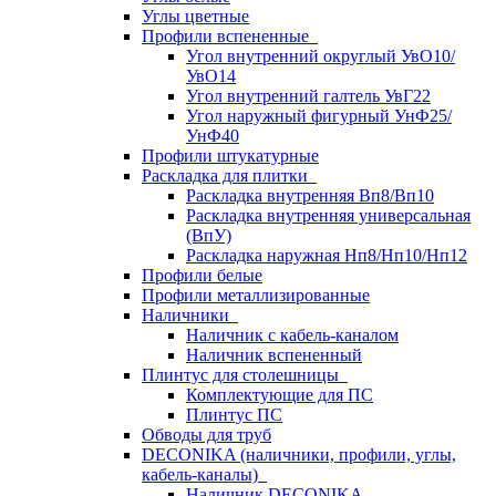
Углы цветные
Профили вспененные
Угол внутренний округлый УвО10/
УвО14
Угол внутренний галтель УвГ22
Угол наружный фигурный УнФ25/
УнФ40
Профили штукатурные
Раскладка для плитки
Раскладка внутренняя Вп8/Вп10
Раскладка внутренняя универсальная
(ВпУ)
Раскладка наружная Нп8/Нп10/Нп12
Профили белые
Профили металлизированные
Наличники
Наличник с кабель-каналом
Наличник вспененный
Плинтус для столешницы
Комплектующие для ПС
Плинтус ПС
Обводы для труб
DECONIKA (наличники, профили, углы,
кабель-каналы)
Наличник DECONIKA