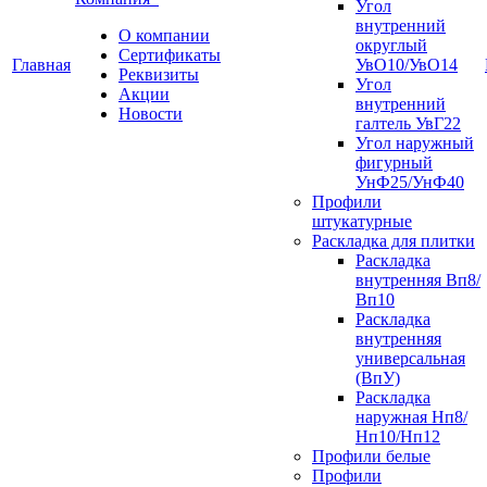
Угол
внутренний
О компании
округлый
Сертификаты
Главная
УвО10/УвО14
Реквизиты
Угол
Акции
внутренний
Новости
галтель УвГ22
Угол наружный
фигурный
УнФ25/УнФ40
Профили
штукатурные
Раскладка для плитки
Раскладка
внутренняя Вп8/
Вп10
Раскладка
внутренняя
универсальная
(ВпУ)
Раскладка
наружная Нп8/
Нп10/Нп12
Профили белые
Профили