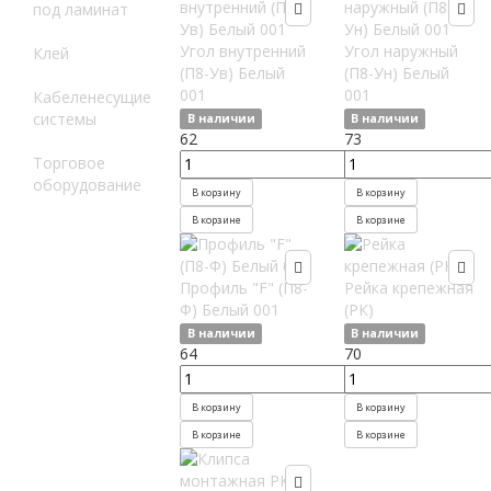
под ламинат
Угол внутренний
Угол наружный
Клей
(П8-Ув) Белый
(П8-Ун) Белый
001
001
Кабеленесущие
системы
В наличии
В наличии
62
73
Торговое
оборудование
В корзину
В корзину
В корзине
В корзине
Профиль "F" (П8-
Рейка крепежная
Ф) Белый 001
(РК)
В наличии
В наличии
64
70
В корзину
В корзину
В корзине
В корзине