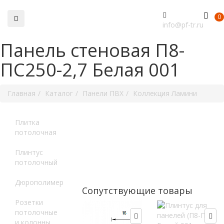
0
info@pf-tr.ru
Панель стеновая П8-
ПС250-2,7 Белая 001
Главная
Каталог
Панели ПВХ
Коллекция Ламини
Плитка
потолочная
Плинтус
потолочный
Дюрополимер
Сопутствующие товары
Розетки
потолочные
и колонны