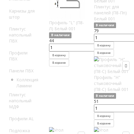
Плинтус для
Карнизы для
панелей (П8-Пп)
штор
Белый 001
Профиль "L" (П8-
В наличии
Л) Белый 001
Плинтус
79
напольный
В наличии
44
ПВХ
В корзину
Профили
В корзине
В корзину
ПВХ
В корзине
Панели ПВХ
Профиль "Н"
Коллекция
стыковочный
Ламини
(П8-С) Белый 001
Плинтус
В наличии
напольный
51
МДФ
В корзину
Профили AL
В корзине
Подложка