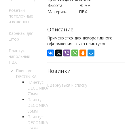
Высота
70 мм.
Розетки
Материал
ПВХ
потолочные
и колонны
Описание
Карнизы для
Применяется для декоративного
штор
оформления стыка плинтусов
Плинтус
напольный
ПВХ
Новинки
Плинтус
DECONIKA
Плинтус
Вернуться к списку
DECONIKA
70мм
Плинтус
DECONIKA
85мм
Плинтус
DECONIKA
55мм