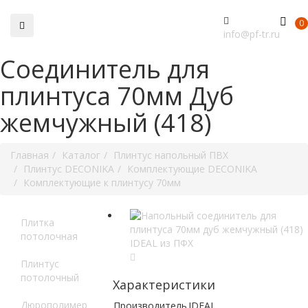
0
info@pf-tr.ru
Соединитель для
плинтуса 70мм Дуб
жемчужный (418)
Главная
Каталог
Плинтус напольный ПВХ
Плинтус DECONIKA
Комплектующие DECONIKA
Комплектующие к плинтусу 70мм
Плитка
потолочная
Плинтус
потолочный
Характеристики
Дюрополимер
Производитель
IDEAL