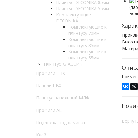
Плинтус DECONIKA 85мм
Плинтус DECONIKA 55мм
Комплектующие
DECONIKA
Харак
Комплектующие к
плинтусу 70мм
Произв
Комплектующие к
Высота
плинтусу 85мм
Матери
Комплектующие к
плинтусу 55мм
Плинтус КЛАССИК
Опис
Профили ПВХ
Примен
Панели ПВХ
Плинтус напольный МДФ
Нови
Профили AL
Вернуть
Подложка под ламинат
Клей