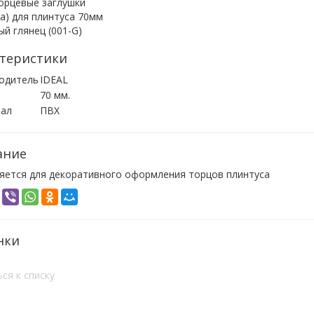
теристики
одитель
IDEAL
70 мм.
ал
ПВХ
ание
яется для декоративного оформления торцов плинтуса
нки
ся к списку