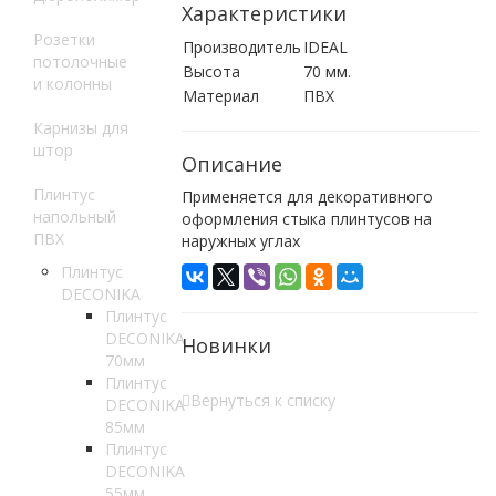
Характеристики
Розетки
Производитель
IDEAL
потолочные
Высота
70 мм.
и колонны
Материал
ПВХ
Карнизы для
штор
Описание
Плинтус
Применяется для декоративного
напольный
оформления стыка плинтусов на
ПВХ
наружных углах
Плинтус
DECONIKA
Плинтус
DECONIKA
Новинки
70мм
Плинтус
Вернуться к списку
DECONIKA
85мм
Плинтус
DECONIKA
55мм