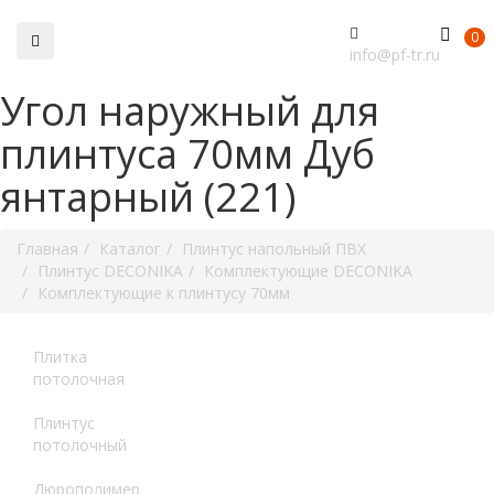
0
0
info@pf-tr.ru
Угол наружный для
плинтуса 70мм Дуб
янтарный (221)
Главная
Каталог
Плинтус напольный ПВХ
Плинтус DECONIKA
Комплектующие DECONIKA
Комплектующие к плинтусу 70мм
Плитка
потолочная
Плинтус
потолочный
Дюрополимер