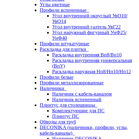
Углы цветные
Профили вспененные
Угол внутренний округлый УвО10/
УвО14
Угол внутренний галтель УвГ22
Угол наружный фигурный УнФ25/
УнФ40
Профили штукатурные
Раскладка для плитки
Раскладка внутренняя Вп8/Вп10
Раскладка внутренняя универсальная
(ВпУ)
Раскладка наружная Нп8/Нп10/Нп12
Профили белые
Профили металлизированные
Наличники
Наличник с кабель-каналом
Наличник вспененный
Плинтус для столешницы
Комплектующие для ПС
Плинтус ПС
Обводы для труб
DECONIKA (наличники, профили, углы,
кабель-каналы)
Наличник DECONIKA