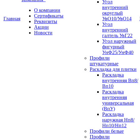
Угол
внутренний
О компании
округлый
Сертификаты
Главная
УвО10/УвО14
Реквизиты
Угол
Акции
внутренний
Новости
галтель УвГ22
Угол наружный
фигурный
УнФ25/УнФ40
Профили
штукатурные
Раскладка для плитки
Раскладка
внутренняя Вп8/
Вп10
Раскладка
внутренняя
универсальная
(ВпУ)
Раскладка
наружная Нп8/
Нп10/Нп12
Профили белые
Профили