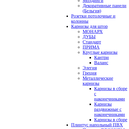
Молдинги
Декоративные панели
(Бельгия)
Розетки потолочные и
колонны
Карнизы для штор
МОНАРХ
ДУБЫ
Стандарт
ПРИМА
Круглые карнизы
Кантри
Валанс
Элегия
Греция
Металлические
карнизы
Карнизы в сборе
с
наконечниками
Карнизы
раздвижные с
наконечниками
Карнизы в сборе
Плинтус напольный ПВХ