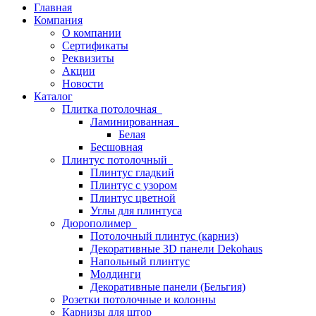
Главная
Компания
О компании
Сертификаты
Реквизиты
Акции
Новости
Каталог
Плитка потолочная
Ламинированная
Белая
Бесшовная
Плинтус потолочный
Плинтус гладкий
Плинтус с узором
Плинтус цветной
Углы для плинтуса
Дюрополимер
Потолочный плинтус (карниз)
Декоративные 3D панели Dekohaus
Напольный плинтус
Молдинги
Декоративные панели (Бельгия)
Розетки потолочные и колонны
Карнизы для штор