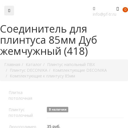
0
info@pf-tr.ru
Соединитель для
плинтуса 85мм Дуб
жемчужный (418)
Главная
Каталог
Плинтус напольный ПВХ
Плинтус DECONIKA
Комплектующие DECONIKA
Комплектующие к плинтусу 85мм
Плитка
потолочная
Плинтус
В наличии
потолочный
35
руб.
Дюрополимер