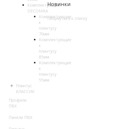
Новинки
Комплектующие
DECONIKA
Комплектующие
Вернуться к списку
к
плинтусу
70мм
Комплектующие
к
плинтусу
85мм
Комплектующие
к
плинтусу
55мм
Плинтус
КЛАССИК
Профили
ПВХ
Панели ПВХ
Плинтус