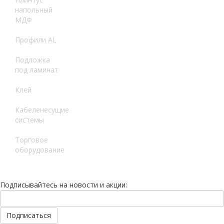
напольный
МДФ
Профили AL
Подложка
под ламинат
Клей
Кабеленесущие
системы
Торговое
оборудование
Подписывайтесь на новости и акции: