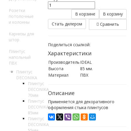
Розетки
В корзине
В корзину
потолочные
и колонны
Стать дилером
Сравнить
Карнизы для
штор
Поделиться ссылкой:
Плинтус
Характеристики
напольный
Производитель
IDEAL
ПВХ
Высота
85 мм.
Плинтус
Материал
ПВХ
DECONIKA
Плинтус
DECONIKA
Описание
70мм
Плинтус
Применяется для декоративного
DECONIKA
оформления стыка плинтусов
85мм
Плинтус
DECONIKA
55мм