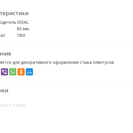
теристики
одитель
IDEAL
85 мм.
ал
ПВХ
ание
яется для декоративного оформления стыка плинтусов
нки
ься к списку