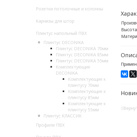
Розетки потолочные и колонны
Харак
Карнизы для штор
Произв
Высота
Плинтус напольный ПВХ
Матери
Плинтус DECONIKA
Плинтус DECONIKA 70мм
Опис
Плинтус DECONIKA 85мм
Плинтус DECONIKA 55мм
Примен
Комплектующие
DECONIKA
Комплектующие к
плинтусу 70мм
Комплектующие к
Нови
плинтусу 85мм
Комплектующие к
Вернут
плинтусу 55мм
Плинтус КЛАССИК
Профили ПВХ