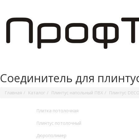
Соединитель для плинтус
Главная
Каталог
Плинтус напольный ПВХ
Плинтус DEC
Плитка потолочная
Плинтус потолочный
Дюрополимер