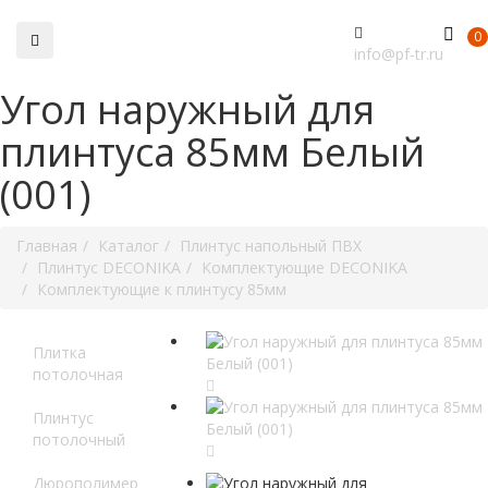
0
info@pf-tr.ru
Угол наружный для
плинтуса 85мм Белый
(001)
Главная
Каталог
Плинтус напольный ПВХ
Плинтус DECONIKA
Комплектующие DECONIKA
Комплектующие к плинтусу 85мм
Плитка
потолочная
Плинтус
потолочный
Дюрополимер