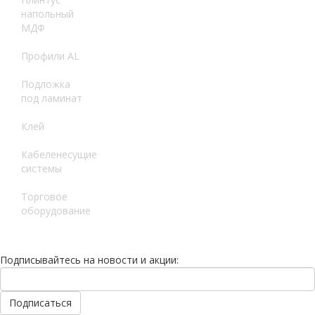
напольный
МДФ
Профили AL
Подложка
под ламинат
Клей
Кабеленесущие
системы
Торговое
оборудование
Подписывайтесь на новости и акции: