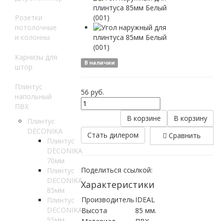
Розетки
потолочные
и колонны
Карнизы для
В наличии
штор
Плинтус
56
руб.
напольный
ПВХ
В корзине
В корзину
Плинтус
DECONIKA
Стать дилером
Сравнить
Плинтус
DECONIKA
70мм
Поделиться ссылкой:
Плинтус
DECONIKA
Характеристики
85мм
Производитель
IDEAL
Плинтус
DECONIKA
Высота
85 мм.
55мм