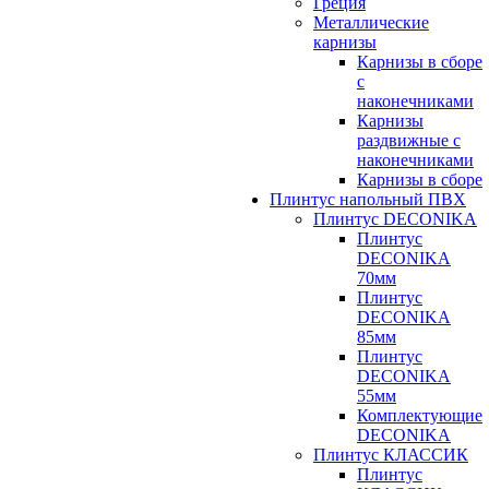
Греция
Металлические
карнизы
Карнизы в сборе
с
наконечниками
Карнизы
раздвижные с
наконечниками
Карнизы в сборе
Плинтус напольный ПВХ
Плинтус DECONIKA
Плинтус
DECONIKA
70мм
Плинтус
DECONIKA
85мм
Плинтус
DECONIKA
55мм
Комплектующие
DECONIKA
Плинтус КЛАССИК
Плинтус