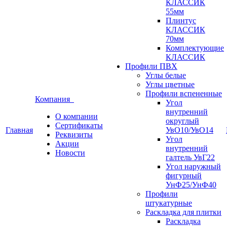
КЛАССИК
55мм
Плинтус
КЛАССИК
70мм
Комплектующие
КЛАССИК
Профили ПВХ
Углы белые
Углы цветные
Профили вспененные
Компания
Угол
внутренний
О компании
округлый
Сертификаты
Главная
УвО10/УвО14
Реквизиты
Угол
Акции
внутренний
Новости
галтель УвГ22
Угол наружный
фигурный
УнФ25/УнФ40
Профили
штукатурные
Раскладка для плитки
Раскладка