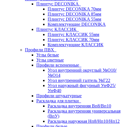
Плинтус DECONIKA
Плинтус DECONIKA 70мм
Плинтус DECONIKA 85мм
Плинтус DECONIKA 55мм
Комплектующие DECONIKA
Плинтус КЛАССИК
Плинтус КЛАССИК 55мм
Плинтус КЛАССИК 70мм
Комплектующие КЛАССИК
Профили ПВХ
Углы белые
Углы цветные
Профили вспененные
Угол внутренний округлый УвО10/
УвО14
Угол внутренний галтель УвГ22
Угол наружный фигурный УнФ25/
УнФ40
Профили штукатурные
Раскладка для плитки
Раскладка внутренняя Вп8/Вп10
Раскладка внутренняя универсальная
(ВпУ)
Раскладка наружная Нп8/Нп10/Нп12
Профили белые