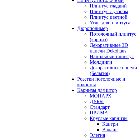
Плинтус потолочный
Плинтус гладкий
Плинтус с узором
Плинтус цветной
Углы для плинтуса
Дюрополимер
Потолочный плинтус
(карниз)
Декоративные 3D
панели Dekohaus
Напольный плинтус
Молдинги
Декоративные панели
(Бельгия)
Розетки потолочные и
колонны
Карнизы для штор
МОНАРХ
ДУБЫ
Стандарт
ПРИМА
Круглые карнизы
Кантри
Валанс
Элегия