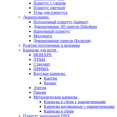
Плинтус с узором
Плинтус цветной
Углы для плинтуса
Дюрополимер
Потолочный плинтус (карниз)
Декоративные 3D панели Dekohaus
Напольный плинтус
Молдинги
Декоративные панели (Бельгия)
Розетки потолочные и колонны
Карнизы для штор
МОНАРХ
ДУБЫ
Стандарт
ПРИМА
Круглые карнизы
Кантри
Валанс
Элегия
Греция
Металлические карнизы
Карнизы в сборе с наконечниками
Карнизы раздвижные с наконечниками
Карнизы в сборе
Плинтус напольный ПВХ