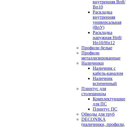
внутренняя Вп8/
Вп10
Раскладка
внутренняя
универсальная
(ВпУ)
Раскладка
наружная Нп8/
Нп10/Нп12
Профили белые
Профили
металлизированные
Наличники
Наличник с
кабель-каналом
Наличник
вспененный
Плинтус для
столешницы
Комплектующие
для ПС
Плинтус ПС
Обводы для труб
DECONIKA
(наличники, профили,