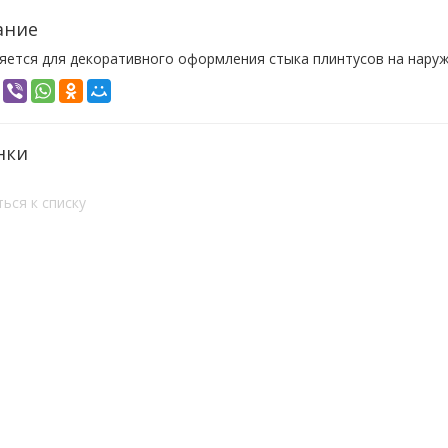
ание
яется для декоративного оформления стыка плинтусов на наруж
нки
ься к списку