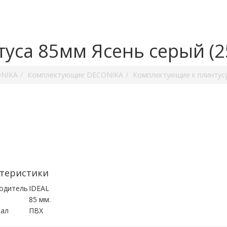
уса 85мм Ясень серый (2
ONIKA
Комплектующие DECONIKA
Комплектующие к плинтус
теристики
одитель
IDEAL
85 мм.
ал
ПВХ