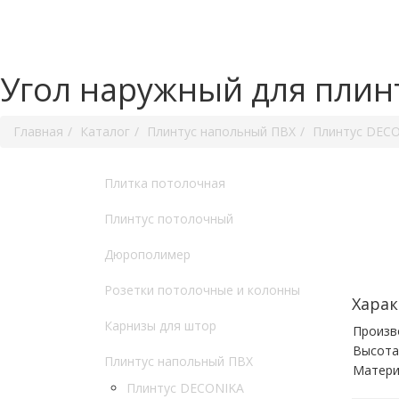
Угол наружный для плинт
Главная
Каталог
Плинтус напольный ПВХ
Плинтус DEC
Плитка потолочная
Плинтус потолочный
Дюрополимер
Розетки потолочные и колонны
Харак
Карнизы для штор
Произв
Высота
Плинтус напольный ПВХ
Матери
Плинтус DECONIKA