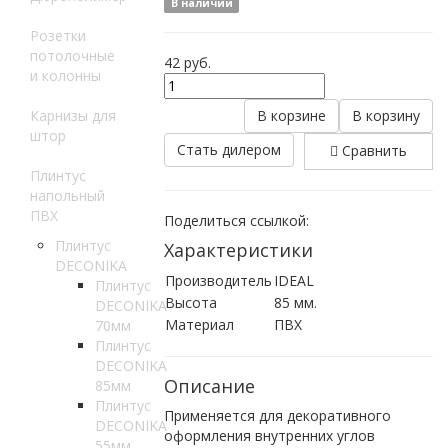
В наличии
Розетки
потолочные
42
руб.
и колонны
Карнизы для
В корзине
В корзину
штор
Стать дилером
Сравнить
Плинтус
напольный
ПВХ
Поделиться ссылкой:
Плинтус
Характеристики
DECONIKA
Производитель
IDEAL
Плинтус
Высота
85 мм.
DECONIKA
Материал
ПВХ
70мм
Плинтус
DECONIKA
Описание
85мм
Плинтус
Применяется для декоративного
DECONIKA
оформления внутренних углов
55мм