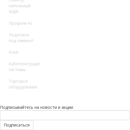
напольный
МДФ
Профили AL
Подложка
под ламинат
Клей
Кабеленесущие
системы
Торговое
оборудование
Подписывайтесь на новости и акции: