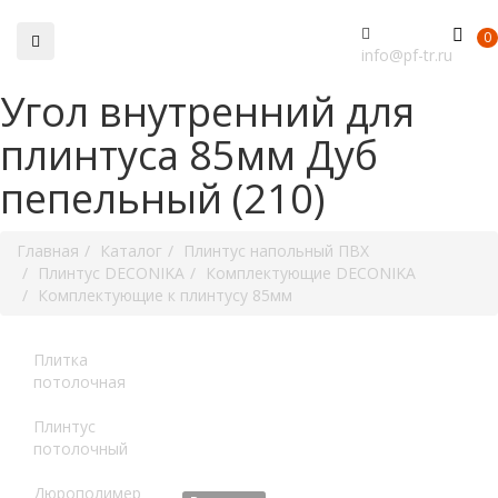
0
info@pf-tr.ru
Угол внутренний для
плинтуса 85мм Дуб
пепельный (210)
Главная
Каталог
Плинтус напольный ПВХ
Плинтус DECONIKA
Комплектующие DECONIKA
Комплектующие к плинтусу 85мм
Плитка
потолочная
Плинтус
потолочный
Дюрополимер