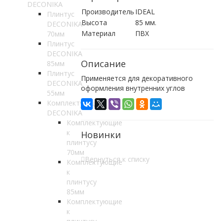
DECONIKA
Производитель
IDEAL
Плинтус
Высота
85 мм.
DECONIKA
Материал
ПВХ
70мм
Плинтус
DECONIKA
Описание
85мм
Плинтус
Применяется для декоративного
DECONIKA
оформления внутренних углов
55мм
Комплектующие
DECONIKA
Комплектующие
к
Новинки
плинтусу
70мм
Вернуться к списку
Комплектующие
к
плинтусу
85мм
Комплектующие
к