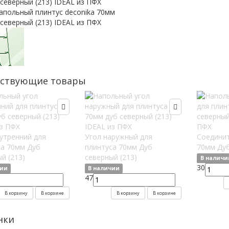
тствующие товары
утренний для
Угол наружный для
Соединит
са 70мм Дуб
плинтуса 70мм Дуб
70мм Дуб
й (213)
северный (213)
В наличи
30
чии
В наличии
47
В корзину
В корзине
В корзину
В корзине
нки