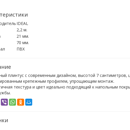
теристики
одитель
IDEAL
2,2 м.
а
21 мм.
70 мм.
ал
ПВХ
ание
ый плинтус с современным дизайном, высотой 7 сантиметров, 
ированным крепежным профилем, упрощающим монтаж.
тичная текстура и цвет идеально подходящий к напольным пок
ужбы.
нки