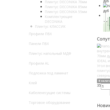
Плинтус DECONIKA 70мм
Плинтус DECONIKA 85мм
Плинтус DECONIKA 55мм
Комплектующие
DECONIKA
Плинтус КЛАССИК
Профили ПВХ
Сопу
Панели ПВХ
Плинтус напольный МДФ
Профили AL
Угол вн
плинту
Подложка под ламинат
северны
В нали
Клей
35
Кабеленесущие системы
Торговое оборудование
Нови