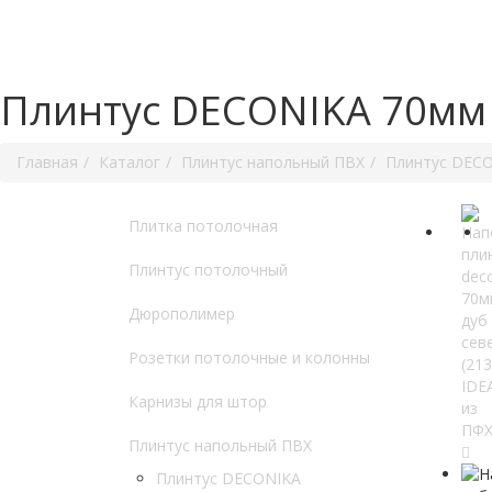
Плинтус DECONIKA 70мм 
Главная
Каталог
Плинтус напольный ПВХ
Плинтус DEC
Плитка потолочная
Плинтус потолочный
Дюрополимер
Розетки потолочные и колонны
Карнизы для штор
Плинтус напольный ПВХ
Плинтус DECONIKA