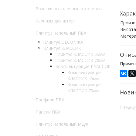
Розетки потолочные и колонны
Харак
Карнизы для штор
Произв
Высота
Плинтус напольный ПВХ
Матери
Плинтус DECONIKA
Плинтус КЛАССИК
Опис
Плинтус КЛАССИК 55мм
Плинтус КЛАССИК 70мм
Примен
Комплектующие КЛАССИК
Комплектующие
КЛАССИК 55мм
Комплектующие
КЛАССИК 70мм
Нови
Профили ПВХ
Вернут
Панели ПВХ
Плинтус напольный МДФ