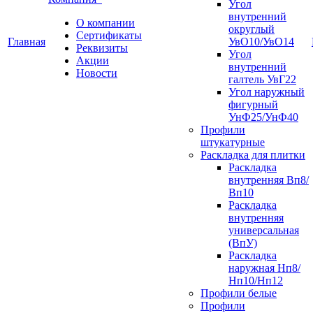
Угол
внутренний
О компании
округлый
Сертификаты
Главная
УвО10/УвО14
Реквизиты
Угол
Акции
внутренний
Новости
галтель УвГ22
Угол наружный
фигурный
УнФ25/УнФ40
Профили
штукатурные
Раскладка для плитки
Раскладка
внутренняя Вп8/
Вп10
Раскладка
внутренняя
универсальная
(ВпУ)
Раскладка
наружная Нп8/
Нп10/Нп12
Профили белые
Профили