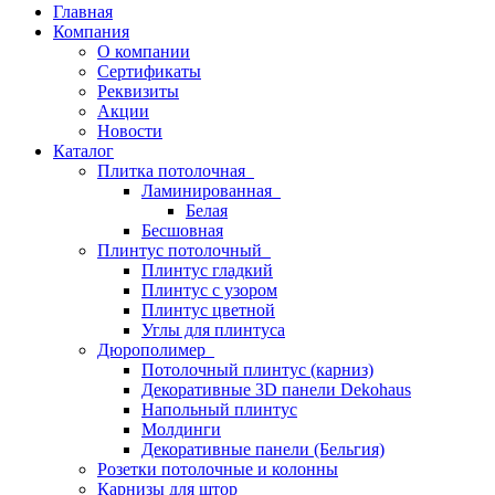
Главная
Компания
О компании
Сертификаты
Реквизиты
Акции
Новости
Каталог
Плитка потолочная
Ламинированная
Белая
Бесшовная
Плинтус потолочный
Плинтус гладкий
Плинтус с узором
Плинтус цветной
Углы для плинтуса
Дюрополимер
Потолочный плинтус (карниз)
Декоративные 3D панели Dekohaus
Напольный плинтус
Молдинги
Декоративные панели (Бельгия)
Розетки потолочные и колонны
Карнизы для штор