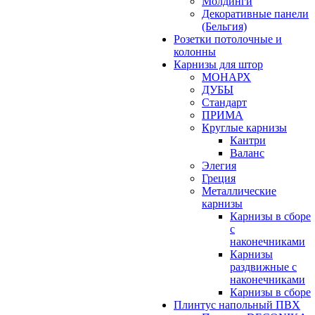
Молдинги
Декоративные панели
(Бельгия)
Розетки потолочные и
колонны
Карнизы для штор
МОНАРХ
ДУБЫ
Стандарт
ПРИМА
Круглые карнизы
Кантри
Валанс
Элегия
Греция
Металлические
карнизы
Карнизы в сборе
с
наконечниками
Карнизы
раздвижные с
наконечниками
Карнизы в сборе
Плинтус напольный ПВХ