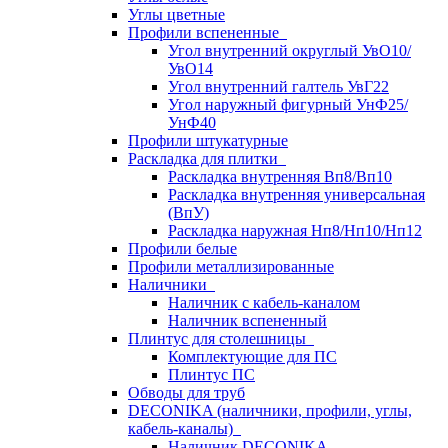
Углы цветные
Профили вспененные
Угол внутренний округлый УвО10/
УвО14
Угол внутренний галтель УвГ22
Угол наружный фигурный УнФ25/
УнФ40
Профили штукатурные
Раскладка для плитки
Раскладка внутренняя Вп8/Вп10
Раскладка внутренняя универсальная
(ВпУ)
Раскладка наружная Нп8/Нп10/Нп12
Профили белые
Профили металлизированные
Наличники
Наличник с кабель-каналом
Наличник вспененный
Плинтус для столешницы
Комплектующие для ПС
Плинтус ПС
Обводы для труб
DECONIKA (наличники, профили, углы,
кабель-каналы)
Наличник DECONIKA