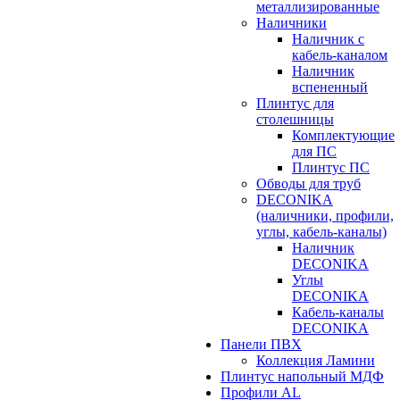
металлизированные
Наличники
Наличник с
кабель-каналом
Наличник
вспененный
Плинтус для
столешницы
Комплектующие
для ПС
Плинтус ПС
Обводы для труб
DECONIKA
(наличники, профили,
углы, кабель-каналы)
Наличник
DECONIKA
Углы
DECONIKA
Кабель-каналы
DECONIKA
Панели ПВХ
Коллекция Ламини
Плинтус напольный МДФ
Профили AL