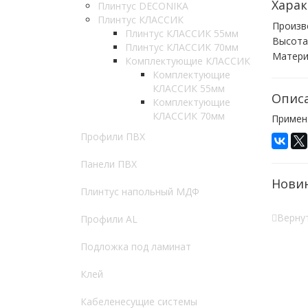
Харак
Плинтус DECONIKA
Плинтус КЛАССИК
Произв
Плинтус КЛАССИК 55мм
Высота
Плинтус КЛАССИК 70мм
Матери
Комплектующие КЛАССИК
Комплектующие
КЛАССИК 55мм
Опис
Комплектующие
КЛАССИК 70мм
Примен
Профили ПВХ
Панели ПВХ
Нови
Плинтус напольный МДФ
Вернут
Профили AL
Подложка под ламинат
Клей
Кабеленесущие системы