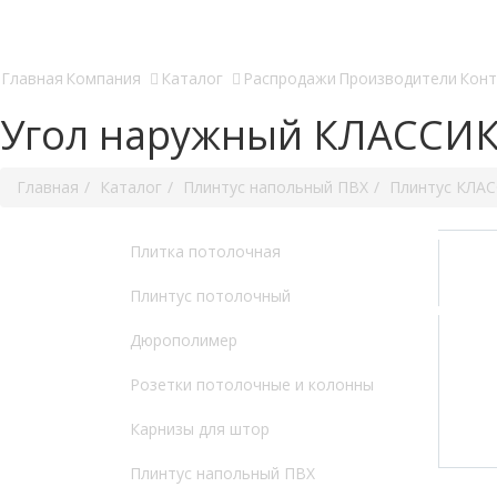
Главная
Компания
Каталог
Распродажи
Производители
Конт
Угол наружный КЛАССИК 
Главная
Каталог
Плинтус напольный ПВХ
Плинтус КЛА
Плитка потолочная
Плинтус потолочный
Дюрополимер
Розетки потолочные и колонны
Карнизы для штор
Плинтус напольный ПВХ