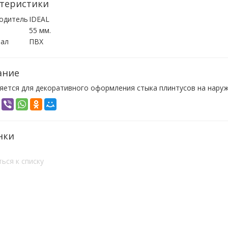
теристики
одитель
IDEAL
55 мм.
ал
ПВХ
ание
яется для декоративного оформления стыка плинтусов на наруж
нки
ься к списку