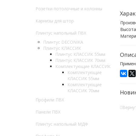
Розетки потолочные и колонны
Харак
Карнизы для штор
Произв
Высота
Плинтус напольный ПВХ
Матери
Плинтус DECONIKA
Плинтус КЛАССИК
Опис
Плинтус КЛАССИК 55мм
Плинтус КЛАССИК 70мм
Примен
Комплектующие КЛАССИК
Комплектующие
КЛАССИК 55мм
Комплектующие
КЛАССИК 70мм
Нови
Профили ПВХ
Вернут
Панели ПВХ
Плинтус напольный МДФ