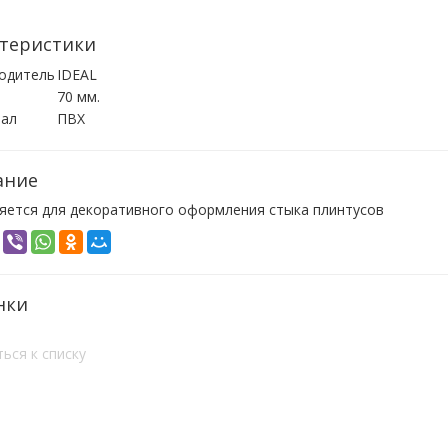
теристики
одитель
IDEAL
70 мм.
ал
ПВХ
ание
яется для декоративного оформления стыка плинтусов
нки
ься к списку