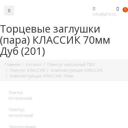
0
info@pf-tr.ru
Торцевые заглушки
(пара) КЛАССИК 70мм
Дуб (201)
Главная
Каталог
Плинтус напольный ПВХ
Плинтус КЛАССИК
Комплектующие КЛАССИК
Комплектующие КЛАССИК 70мм
Плитка
потолочная
Плинтус
потолочный
Дюрополимер