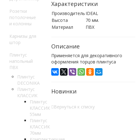
Характеристики
Розетки
Производитель
IDEAL
потолочные
Высота
70 мм.
и колонны
Материал
ПВХ
Карнизы для
штор
Описание
Плинтус
Применяется для декоративного
напольный
оформления торцов плинтуса
ПВХ
Плинтус
DECONIKA
Плинтус
Новинки
КЛАССИК
Плинтус
Вернуться к списку
КЛАССИК
55мм
Плинтус
КЛАССИК
70мм
Комплектующие