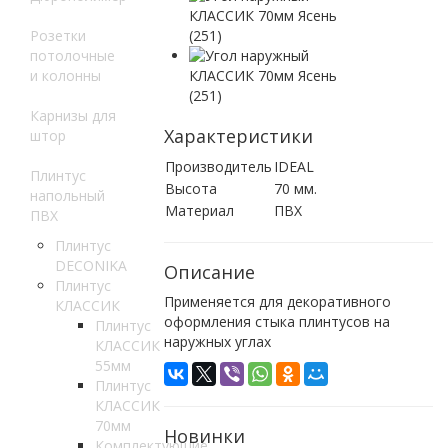
Розетки
потолочные
и колонны
Карнизы для
Характеристики
штор
Производитель
IDEAL
Плинтус
Высота
70 мм.
напольный
Материал
ПВХ
ПВХ
Плинтус
DECONIKA
Описание
Плинтус
Применяется для декоративного
КЛАССИК
оформления стыка плинтусов на
Плинтус
наружных углах
КЛАССИК
55мм
Плинтус
КЛАССИК
70мм
Новинки
Комплектующие