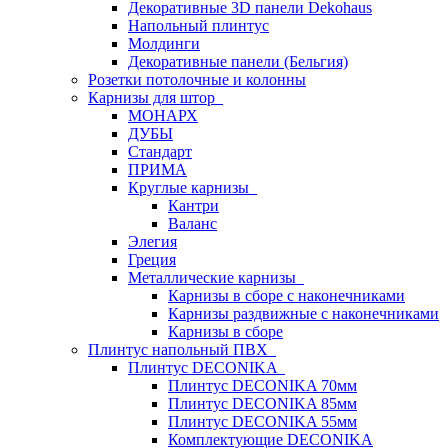
Декоративные 3D панели Dekohaus
Напольный плинтус
Молдинги
Декоративные панели (Бельгия)
Розетки потолочные и колонны
Карнизы для штор
МОНАРХ
ДУБЫ
Стандарт
ПРИМА
Круглые карнизы
Кантри
Валанс
Элегия
Греция
Металлические карнизы
Карнизы в сборе с наконечниками
Карнизы раздвижные с наконечниками
Карнизы в сборе
Плинтус напольный ПВХ
Плинтус DECONIKA
Плинтус DECONIKA 70мм
Плинтус DECONIKA 85мм
Плинтус DECONIKA 55мм
Комплектующие DECONIKA