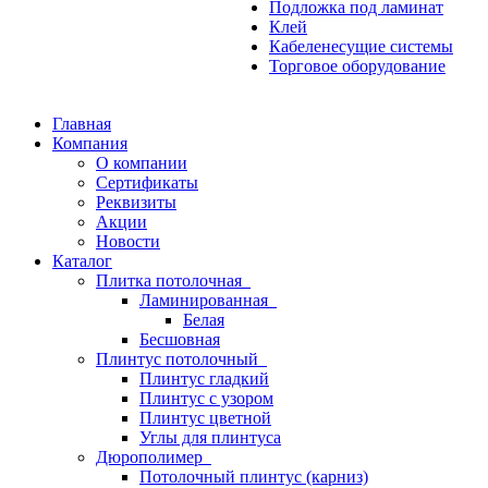
Подложка под ламинат
Клей
Кабеленесущие системы
Торговое оборудование
Главная
Компания
О компании
Сертификаты
Реквизиты
Акции
Новости
Каталог
Плитка потолочная
Ламинированная
Белая
Бесшовная
Плинтус потолочный
Плинтус гладкий
Плинтус с узором
Плинтус цветной
Углы для плинтуса
Дюрополимер
Потолочный плинтус (карниз)