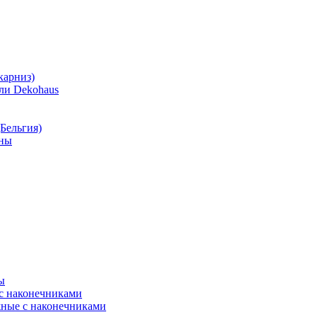
карниз)
ли Dekohaus
Бельгия)
нны
ы
 с наконечниками
ные с наконечниками