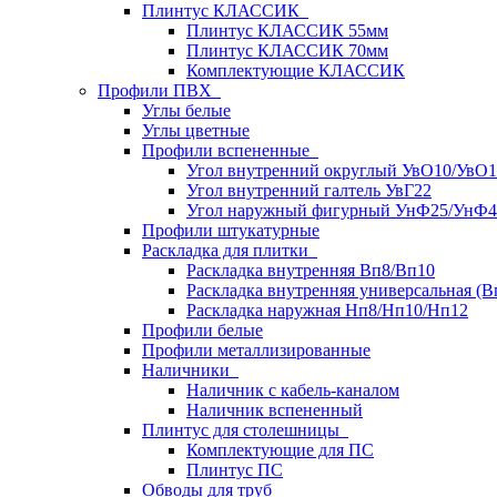
Плинтус КЛАССИК
Плинтус КЛАССИК 55мм
Плинтус КЛАССИК 70мм
Комплектующие КЛАССИК
Профили ПВХ
Углы белые
Углы цветные
Профили вспененные
Угол внутренний округлый УвО10/УвО1
Угол внутренний галтель УвГ22
Угол наружный фигурный УнФ25/УнФ4
Профили штукатурные
Раскладка для плитки
Раскладка внутренняя Вп8/Вп10
Раскладка внутренняя универсальная (В
Раскладка наружная Нп8/Нп10/Нп12
Профили белые
Профили металлизированные
Наличники
Наличник с кабель-каналом
Наличник вспененный
Плинтус для столешницы
Комплектующие для ПС
Плинтус ПС
Обводы для труб