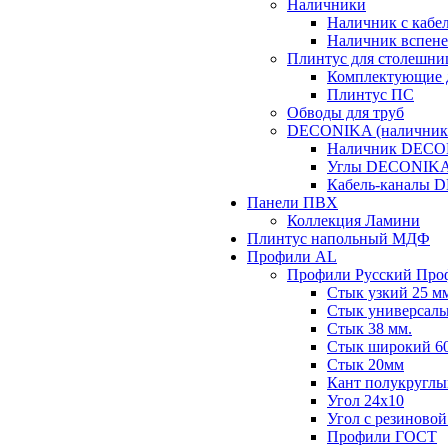
Наличники
Наличник с кабе
Наличник вспен
Плинтус для столешн
Комплектующие 
Плинтус ПС
Обводы для труб
DECONIKA (наличники,
Наличник DEC
Углы DECONIK
Кабель-каналы
Панели ПВХ
Коллекция Ламини
Плинтус напольный МДФ
Профили AL
Профили Русский Про
Стык узкий 25 м
Стык универсаль
Стык 38 мм.
Стык широкий 60
Стык 20мм
Кант полукруглы
Угол 24х10
Угол с резиновой
Профили ГОСТ