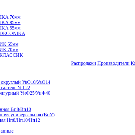
IKA 70мм
IKA 85мм
IKA 55мм
е DECONIKA
ИК 55мм
ИК 70мм
е КЛАССИК
Распродажи
Производители
К
 округлый УвО10/УвО14
 галтель УвГ22
фигурный УнФ25/УнФ40
енняя Вп8/Вп10
нняя универсальная (ВпУ)
ная Нп8/Нп10/Нп12
ванные