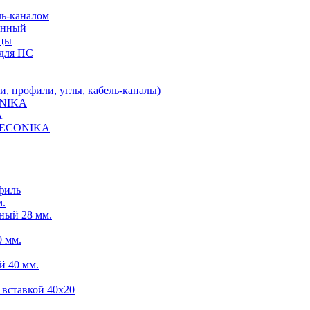
ль-каналом
енный
ицы
для ПС
 профили, углы, кабель-каналы)
ONIKA
A
 DECONIKA
филь
м.
ный 28 мм.
 мм.
й 40 мм.
 вставкой 40х20