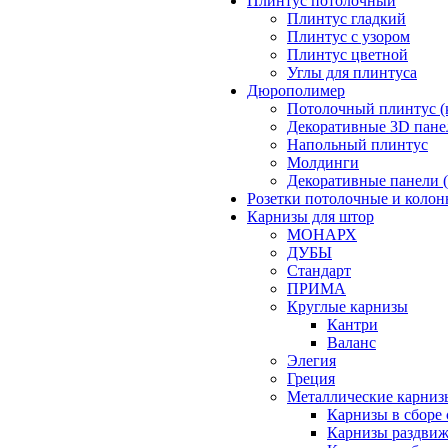
Плинтус потолочный
Плинтус гладкий
Плинтус с узором
Плинтус цветной
Углы для плинтуса
Дюрополимер
Потолочный плинтус (
Декоративные 3D пане
Напольный плинтус
Молдинги
Декоративные панели (
Розетки потолочные и коло
Карнизы для штор
МОНАРХ
ДУБЫ
Стандарт
ПРИМА
Круглые карнизы
Кантри
Валанс
Элегия
Греция
Металлические карниз
Карнизы в сборе
Карнизы раздвиж