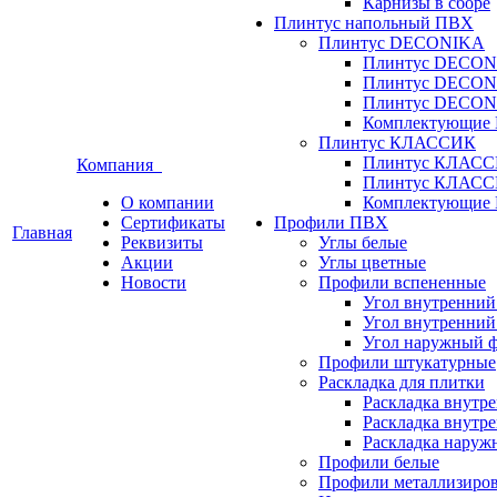
Карнизы в сборе
Плинтус напольный ПВХ
Плинтус DECONIKA
Плинтус DECON
Плинтус DECON
Плинтус DECON
Комплектующи
Плинтус КЛАССИК
Плинтус КЛАСС
Компания
Плинтус КЛАСС
О компании
Комплектующи
Сертификаты
Профили ПВХ
Главная
Реквизиты
Углы белые
Акции
Углы цветные
Новости
Профили вспененные
Угол внутренний
Угол внутренний
Угол наружный 
Профили штукатурные
Раскладка для плитки
Раскладка внутр
Раскладка внутре
Раскладка наруж
Профили белые
Профили металлизиро