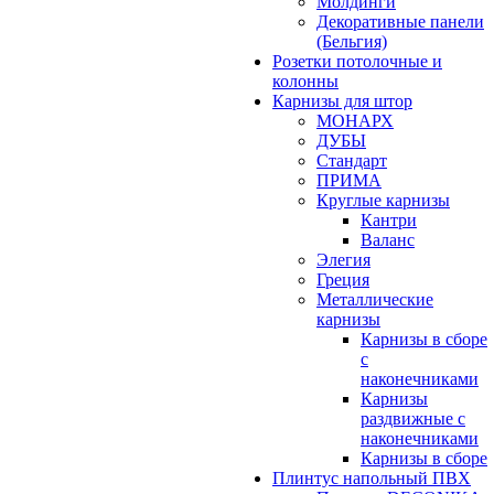
Молдинги
Декоративные панели
(Бельгия)
Розетки потолочные и
колонны
Карнизы для штор
МОНАРХ
ДУБЫ
Стандарт
ПРИМА
Круглые карнизы
Кантри
Валанс
Элегия
Греция
Металлические
карнизы
Карнизы в сборе
с
наконечниками
Карнизы
раздвижные с
наконечниками
Карнизы в сборе
Плинтус напольный ПВХ