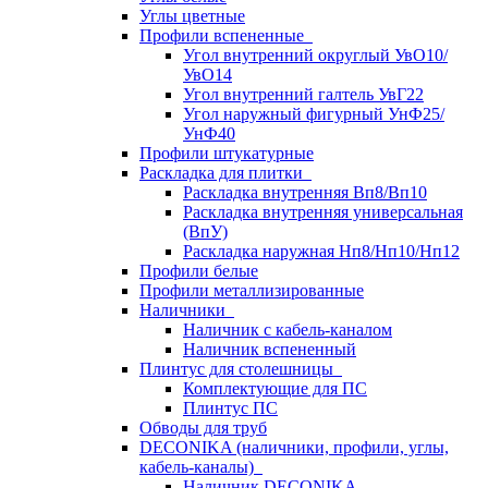
Углы цветные
Профили вспененные
Угол внутренний округлый УвО10/
УвО14
Угол внутренний галтель УвГ22
Угол наружный фигурный УнФ25/
УнФ40
Профили штукатурные
Раскладка для плитки
Раскладка внутренняя Вп8/Вп10
Раскладка внутренняя универсальная
(ВпУ)
Раскладка наружная Нп8/Нп10/Нп12
Профили белые
Профили металлизированные
Наличники
Наличник с кабель-каналом
Наличник вспененный
Плинтус для столешницы
Комплектующие для ПС
Плинтус ПС
Обводы для труб
DECONIKA (наличники, профили, углы,
кабель-каналы)
Наличник DECONIKA