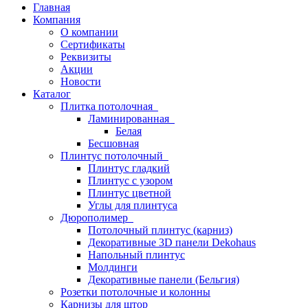
Главная
Компания
О компании
Сертификаты
Реквизиты
Акции
Новости
Каталог
Плитка потолочная
Ламинированная
Белая
Бесшовная
Плинтус потолочный
Плинтус гладкий
Плинтус с узором
Плинтус цветной
Углы для плинтуса
Дюрополимер
Потолочный плинтус (карниз)
Декоративные 3D панели Dekohaus
Напольный плинтус
Молдинги
Декоративные панели (Бельгия)
Розетки потолочные и колонны
Карнизы для штор