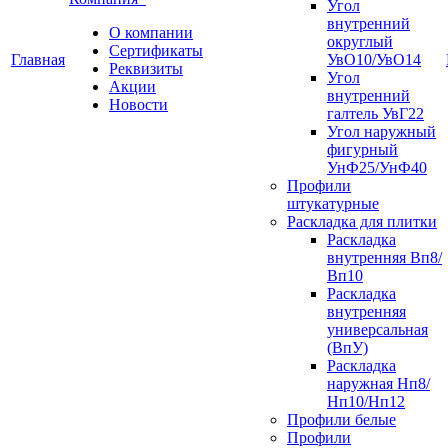
Угол
внутренний
О компании
округлый
Сертификаты
Главная
УвО10/УвО14
Реквизиты
Угол
Акции
внутренний
Новости
галтель УвГ22
Угол наружный
фигурный
УнФ25/УнФ40
Профили
штукатурные
Раскладка для плитки
Раскладка
внутренняя Вп8/
Вп10
Раскладка
внутренняя
универсальная
(ВпУ)
Раскладка
наружная Нп8/
Нп10/Нп12
Профили белые
Профили