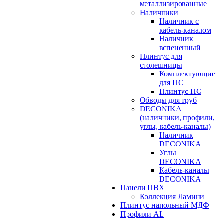
металлизированные
Наличники
Наличник с
кабель-каналом
Наличник
вспененный
Плинтус для
столешницы
Комплектующие
для ПС
Плинтус ПС
Обводы для труб
DECONIKA
(наличники, профили,
углы, кабель-каналы)
Наличник
DECONIKA
Углы
DECONIKA
Кабель-каналы
DECONIKA
Панели ПВХ
Коллекция Ламини
Плинтус напольный МДФ
Профили AL