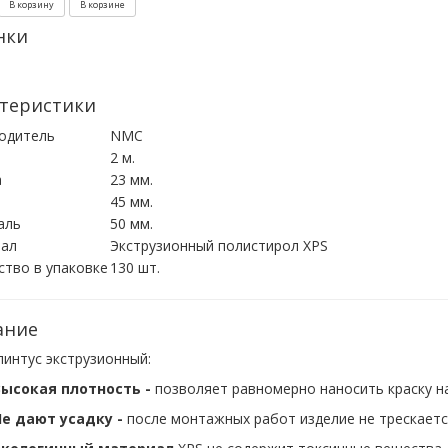
В корзину
В корзине
нки
теристики
одитель
NMC
2 м.
а
23 мм.
45 мм.
аль
50 мм.
ал
Экструзионный полистирол XPS
ство в упаковке
130 шт.
ание
линтус экструзионный:
Высокая плотность -
позволяет равномерно наносить краску на
е дают усадку -
после монтажных работ изделие не трескаетс