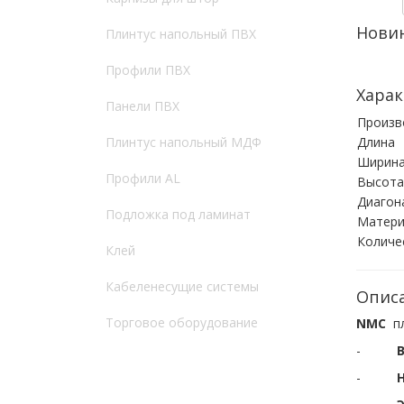
Нови
Плинтус напольный ПВХ
Профили ПВХ
Харак
Панели ПВХ
Произв
Плинтус напольный МДФ
Длина
Ширин
Профили AL
Высота
Диагон
Подложка под ламинат
Матери
Количе
Клей
Кабеленесущие системы
Опис
Торговое оборудование
NMC
п
-
-
Н