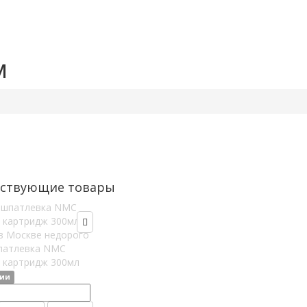
м
тствующие товары
патлевка NMC
F картридж 300мл
чии