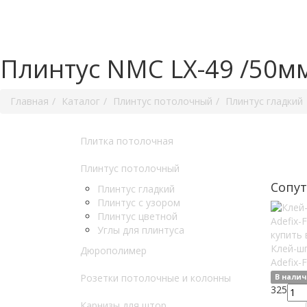
Плинтус NMC LX-49 /50м
Главная
Каталог
Плинтус потолочный
Плинтус гладкий
Плитка потолочная
Плинтус потолочный
Сопу
Плинтус гладкий
Плинтус с узором
Плинтус цветной
Углы для плинтуса
Клей-ш
Дюрополимер
Adefix-
Розетки потолочные и колонны
В нали
325
Карнизы для штор