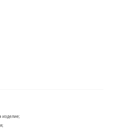
 изделие;
я;