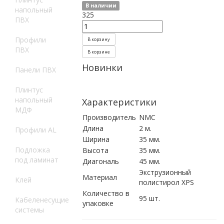
В наличии
напольный
325
ПВХ
Профили
В корзину
ПВХ
В корзине
Новинки
Панели ПВХ
Плинтус
напольный
Характеристики
МДФ
Производитель
NMC
Длина
2 м.
Профили AL
Ширина
35 мм.
Подложка
Высота
35 мм.
под ламинат
Диагональ
45 мм.
Экструзионный
Материал
Клей
полистирол XPS
Количество в
95 шт.
Кабеленесущие
упаковке
системы