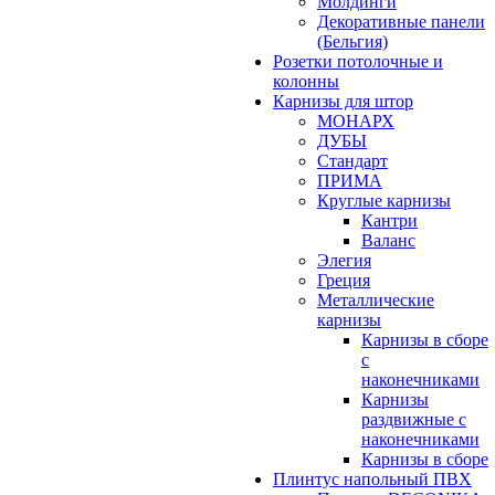
Молдинги
Декоративные панели
(Бельгия)
Розетки потолочные и
колонны
Карнизы для штор
МОНАРХ
ДУБЫ
Стандарт
ПРИМА
Круглые карнизы
Кантри
Валанс
Элегия
Греция
Металлические
карнизы
Карнизы в сборе
с
наконечниками
Карнизы
раздвижные с
наконечниками
Карнизы в сборе
Плинтус напольный ПВХ