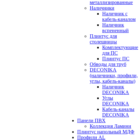
металлизированные
Наличники
Наличник с
кабель-каналом
Наличник
вспененный
Плинтус для
столешницы
Комплектующие
для ПС
Плинтус ПС
Обводы для труб
DECONIKA
(наличники, профили,
углы, кабель-каналы)
Наличник
DECONIKA
Углы
DECONIKA
Кабель-каналы
DECONIKA
Панели ПВХ
Коллекция Ламини
Плинтус напольный МДФ
Профили AL