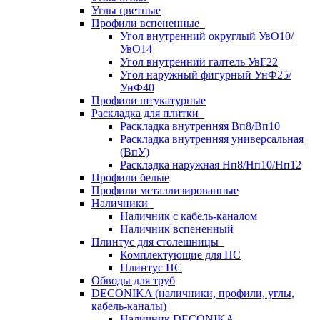
Углы цветные
Профили вспененные
Угол внутренний округлый УвО10/
УвО14
Угол внутренний галтель УвГ22
Угол наружный фигурный УнФ25/
УнФ40
Профили штукатурные
Раскладка для плитки
Раскладка внутренняя Вп8/Вп10
Раскладка внутренняя универсальная
(ВпУ)
Раскладка наружная Нп8/Нп10/Нп12
Профили белые
Профили металлизированные
Наличники
Наличник с кабель-каналом
Наличник вспененный
Плинтус для столешницы
Комплектующие для ПС
Плинтус ПС
Обводы для труб
DECONIKA (наличники, профили, углы,
кабель-каналы)
Наличник DECONIKA