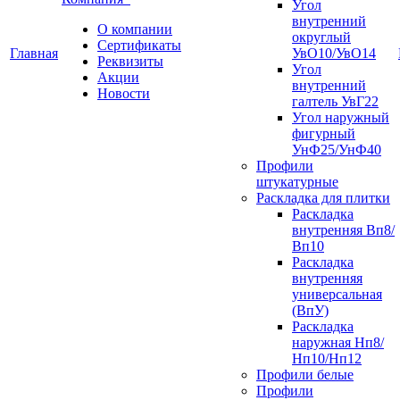
Угол
внутренний
О компании
округлый
Сертификаты
Главная
УвО10/УвО14
Реквизиты
Угол
Акции
внутренний
Новости
галтель УвГ22
Угол наружный
фигурный
УнФ25/УнФ40
Профили
штукатурные
Раскладка для плитки
Раскладка
внутренняя Вп8/
Вп10
Раскладка
внутренняя
универсальная
(ВпУ)
Раскладка
наружная Нп8/
Нп10/Нп12
Профили белые
Профили