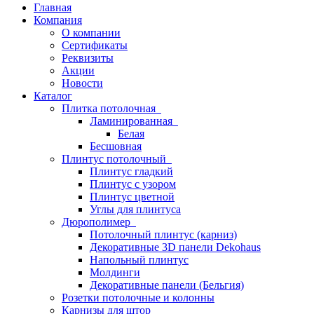
Главная
Компания
О компании
Сертификаты
Реквизиты
Акции
Новости
Каталог
Плитка потолочная
Ламинированная
Белая
Бесшовная
Плинтус потолочный
Плинтус гладкий
Плинтус с узором
Плинтус цветной
Углы для плинтуса
Дюрополимер
Потолочный плинтус (карниз)
Декоративные 3D панели Dekohaus
Напольный плинтус
Молдинги
Декоративные панели (Бельгия)
Розетки потолочные и колонны
Карнизы для штор