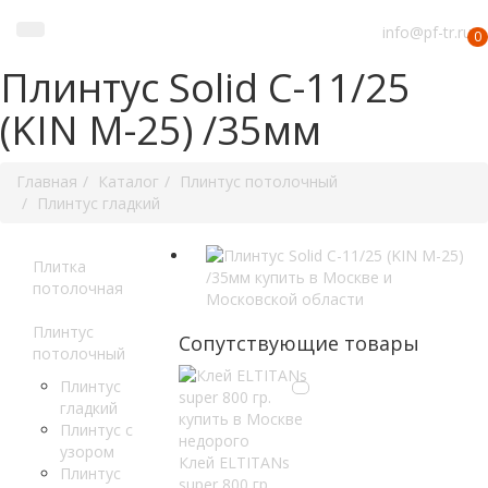
info@pf-tr.ru
0
Плинтус Solid C-11/25
(KIN M-25) /35мм
Главная
Каталог
Плинтус потолочный
Плинтус гладкий
Плитка
потолочная
Плинтус
Сопутствующие товары
потолочный
Плинтус
гладкий
Плинтус с
узором
Клей ELTITANs
Плинтус
super 800 гр.