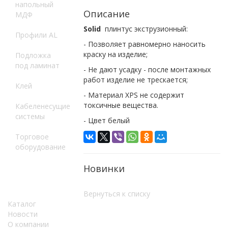
напольный
Описание
МДФ
Solid
плинтус экструзионный:
Профили AL
- Позволяет равномерно наносить
краску на изделие;
Подложка
под ламинат
- Не дают усадку - после монтажных
работ изделие не трескается;
Клей
- Материал XPS не содержит
токсичные вещества.
Кабеленесущие
системы
- Цвет белый
Торговое
оборудование
Новинки
Вернуться к списку
Каталог
Новости
О компании