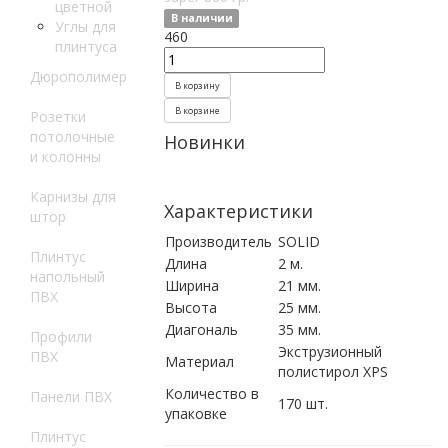
цветной
В наличии
Углы для
460
плинтуса
Дюрополимер
В корзину
В корзине
Розетки
потолочные
Новинки
и колонны
Карнизы для
Характеристики
штор
Производитель
SOLID
Плинтус
Длина
2 м.
напольный
Ширина
21 мм.
ПВХ
Высота
25 мм.
Диагональ
35 мм.
Профили
Экструзионный
ПВХ
Материал
полистирол XPS
Количество в
Панели ПВХ
170 шт.
упаковке
Плинтус