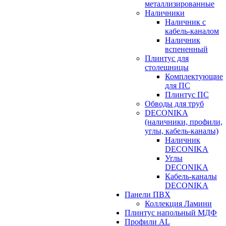
металлизированные
Наличники
Наличник с
кабель-каналом
Наличник
вспененный
Плинтус для
столешницы
Комплектующие
для ПС
Плинтус ПС
Обводы для труб
DECONIKA
(наличники, профили,
углы, кабель-каналы)
Наличник
DECONIKA
Углы
DECONIKA
Кабель-каналы
DECONIKA
Панели ПВХ
Коллекция Ламини
Плинтус напольный МДФ
Профили AL