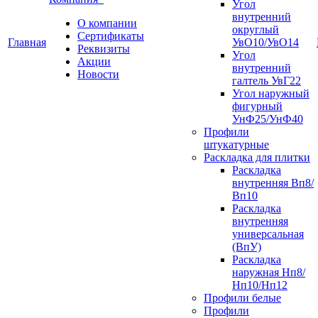
Угол
внутренний
О компании
округлый
Сертификаты
Главная
УвО10/УвО14
Реквизиты
Угол
Акции
внутренний
Новости
галтель УвГ22
Угол наружный
фигурный
УнФ25/УнФ40
Профили
штукатурные
Раскладка для плитки
Раскладка
внутренняя Вп8/
Вп10
Раскладка
внутренняя
универсальная
(ВпУ)
Раскладка
наружная Нп8/
Нп10/Нп12
Профили белые
Профили