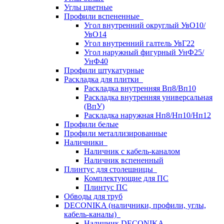
Углы цветные
Профили вспененные
Угол внутренний округлый УвО10/
УвО14
Угол внутренний галтель УвГ22
Угол наружный фигурный УнФ25/
УнФ40
Профили штукатурные
Раскладка для плитки
Раскладка внутренняя Вп8/Вп10
Раскладка внутренняя универсальная
(ВпУ)
Раскладка наружная Нп8/Нп10/Нп12
Профили белые
Профили металлизированные
Наличники
Наличник с кабель-каналом
Наличник вспененный
Плинтус для столешницы
Комплектующие для ПС
Плинтус ПС
Обводы для труб
DECONIKA (наличники, профили, углы,
кабель-каналы)
Наличник DECONIKA