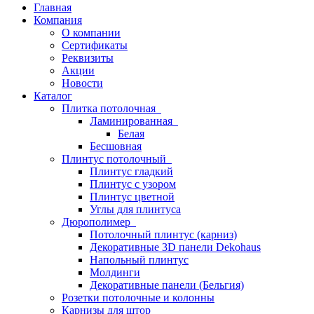
Главная
Компания
О компании
Сертификаты
Реквизиты
Акции
Новости
Каталог
Плитка потолочная
Ламинированная
Белая
Бесшовная
Плинтус потолочный
Плинтус гладкий
Плинтус с узором
Плинтус цветной
Углы для плинтуса
Дюрополимер
Потолочный плинтус (карниз)
Декоративные 3D панели Dekohaus
Напольный плинтус
Молдинги
Декоративные панели (Бельгия)
Розетки потолочные и колонны
Карнизы для штор