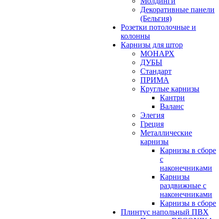
Молдинги
Декоративные панели
(Бельгия)
Розетки потолочные и
колонны
Карнизы для штор
МОНАРХ
ДУБЫ
Стандарт
ПРИМА
Круглые карнизы
Кантри
Валанс
Элегия
Греция
Металлические
карнизы
Карнизы в сборе
с
наконечниками
Карнизы
раздвижные с
наконечниками
Карнизы в сборе
Плинтус напольный ПВХ