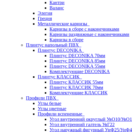
Кантри
Валанс
Элегия
Греция
Металлические карнизы
Карнизы в сборе с наконечниками
Карнизы раздвижные с наконечниками
Карнизы в сборе
Плинтус напольный ПВХ
Плинтус DECONIKA
Плинтус DECONIKA 70мм
Плинтус DECONIKA 85мм
Плинтус DECONIKA 55мм
Комплектующие DECONIKA
Плинтус КЛАССИК
Плинтус КЛАССИК 55мм
Плинтус КЛАССИК 70мм
Комплектующие КЛАССИК
Профили ПВХ
Углы белые
Углы цветные
Профили вспененные
Угол внутренний округлый УвО10/УвО1
Угол внутренний галтель УвГ22
Угол наружный фигурный УнФ25/УнФ4