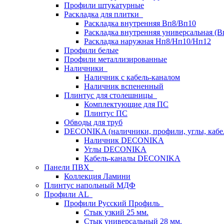
Профили штукатурные
Раскладка для плитки
Раскладка внутренняя Вп8/Вп10
Раскладка внутренняя универсальная (В
Раскладка наружная Нп8/Нп10/Нп12
Профили белые
Профили металлизированные
Наличники
Наличник с кабель-каналом
Наличник вспененный
Плинтус для столешницы
Комплектующие для ПС
Плинтус ПС
Обводы для труб
DECONIKA (наличники, профили, углы, каб
Наличник DECONIKA
Углы DECONIKA
Кабель-каналы DECONIKA
Панели ПВХ
Коллекция Ламини
Плинтус напольный МДФ
Профили AL
Профили Русский Профиль
Стык узкий 25 мм.
Стык универсальный 28 мм.