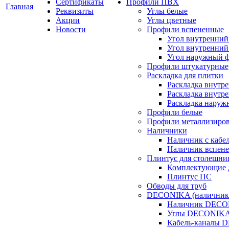
Сертификаты
Профили ПВХ
Главная
Реквизиты
Углы белые
Акции
Углы цветные
Новости
Профили вспененные
Угол внутренний
Угол внутренний
Угол наружный 
Профили штукатурные
Раскладка для плитки
Раскладка внутр
Раскладка внутре
Раскладка наруж
Профили белые
Профили металлизиро
Наличники
Наличник с кабе
Наличник вспен
Плинтус для столешн
Комплектующие 
Плинтус ПС
Обводы для труб
DECONIKA (наличники,
Наличник DEC
Углы DECONIK
Кабель-каналы