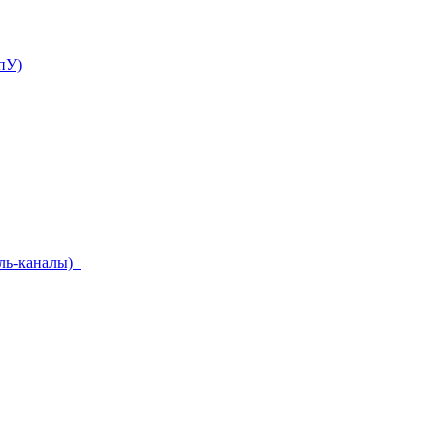
пУ)
ель-каналы)