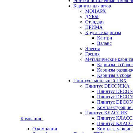
Розетки потолочные и коло
Карнизы для штор
МОНАРХ
ДУБЫ
Стандарт
ПРИМА
Круглые карнизы
Кантри
Валанс
Элегия
Греция
Металлические карниз
Карнизы в сборе
Карнизы раздвиж
Карнизы в сборе
Плинтус напольный ПВХ
Плинтус DECONIKA
Плинтус DECON
Плинтус DECON
Плинтус DECON
Комплектующи
Плинтус КЛАССИК
Плинтус КЛАСС
Компания
Плинтус КЛАСС
О компании
Комплектующи