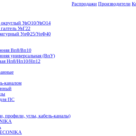
Распродажи
Производители
К
 округлый УвО10/УвО14
 галтель УвГ22
фигурный УнФ25/УнФ40
енняя Вп8/Вп10
нняя универсальная (ВпУ)
ная Нп8/Нп10/Нп12
ванные
ль-каналом
енный
ицы
для ПС
 профили, углы, кабель-каналы)
ONIKA
A
 DECONIKA