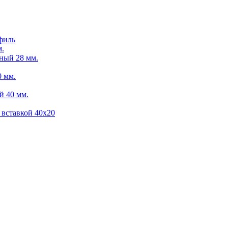
филь
м.
ный 28 мм.
 мм.
й 40 мм.
 вставкой 40х20