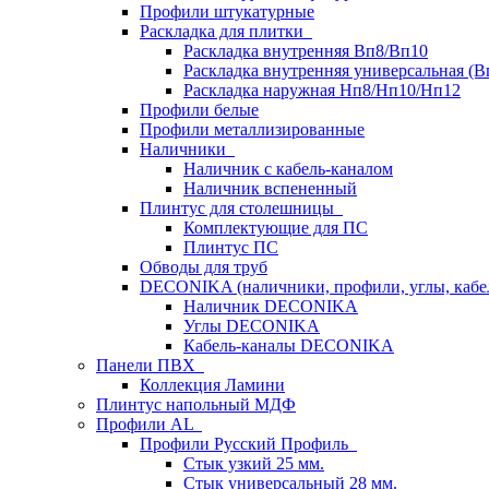
Профили штукатурные
Раскладка для плитки
Раскладка внутренняя Вп8/Вп10
Раскладка внутренняя универсальная (В
Раскладка наружная Нп8/Нп10/Нп12
Профили белые
Профили металлизированные
Наличники
Наличник с кабель-каналом
Наличник вспененный
Плинтус для столешницы
Комплектующие для ПС
Плинтус ПС
Обводы для труб
DECONIKA (наличники, профили, углы, каб
Наличник DECONIKA
Углы DECONIKA
Кабель-каналы DECONIKA
Панели ПВХ
Коллекция Ламини
Плинтус напольный МДФ
Профили AL
Профили Русский Профиль
Стык узкий 25 мм.
Стык универсальный 28 мм.