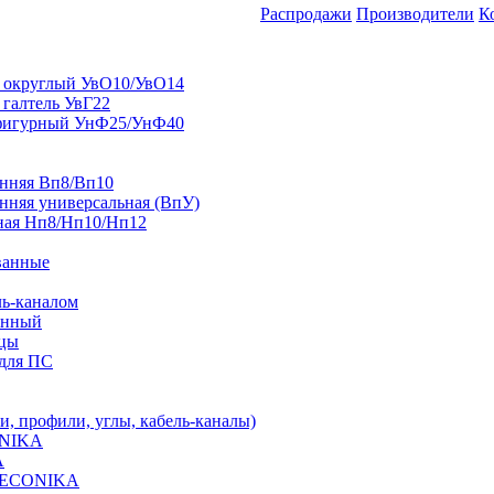
Распродажи
Производители
К
 округлый УвО10/УвО14
 галтель УвГ22
фигурный УнФ25/УнФ40
енняя Вп8/Вп10
нняя универсальная (ВпУ)
ная Нп8/Нп10/Нп12
ванные
ль-каналом
енный
ицы
для ПС
 профили, углы, кабель-каналы)
ONIKA
A
 DECONIKA