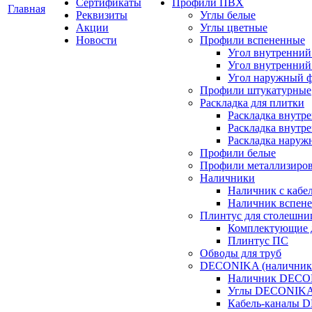
Сертификаты
Профили ПВХ
Главная
Реквизиты
Углы белые
Акции
Углы цветные
Новости
Профили вспененные
Угол внутренний
Угол внутренний
Угол наружный 
Профили штукатурные
Раскладка для плитки
Раскладка внутр
Раскладка внутре
Раскладка наруж
Профили белые
Профили металлизиро
Наличники
Наличник с кабе
Наличник вспен
Плинтус для столешн
Комплектующие 
Плинтус ПС
Обводы для труб
DECONIKA (наличники,
Наличник DEC
Углы DECONIK
Кабель-каналы