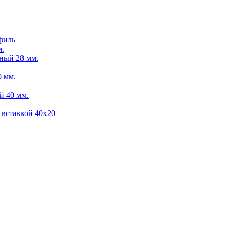
филь
м.
ный 28 мм.
 мм.
й 40 мм.
 вставкой 40х20