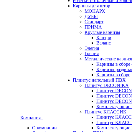
Розетки потолочные и коло
Карнизы для штор
МОНАРХ
ДУБЫ
Стандарт
ПРИМА
Круглые карнизы
Кантри
Валанс
Элегия
Греция
Металлические карниз
Карнизы в сборе
Карнизы раздвиж
Карнизы в сборе
Плинтус напольный ПВХ
Плинтус DECONIKA
Плинтус DECON
Плинтус DECON
Плинтус DECON
Комплектующи
Плинтус КЛАССИК
Плинтус КЛАСС
Компания
Плинтус КЛАСС
О компании
Комплектующи