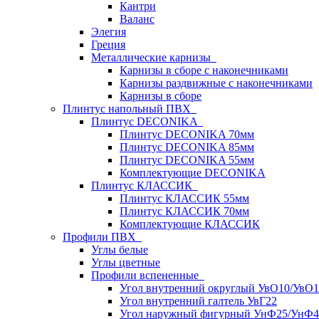
Кантри
Валанс
Элегия
Греция
Металлические карнизы
Карнизы в сборе с наконечниками
Карнизы раздвижные с наконечниками
Карнизы в сборе
Плинтус напольный ПВХ
Плинтус DECONIKA
Плинтус DECONIKA 70мм
Плинтус DECONIKA 85мм
Плинтус DECONIKA 55мм
Комплектующие DECONIKA
Плинтус КЛАССИК
Плинтус КЛАССИК 55мм
Плинтус КЛАССИК 70мм
Комплектующие КЛАССИК
Профили ПВХ
Углы белые
Углы цветные
Профили вспененные
Угол внутренний округлый УвО10/УвО1
Угол внутренний галтель УвГ22
Угол наружный фигурный УнФ25/УнФ4