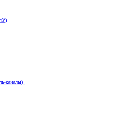
пУ)
ель-каналы)