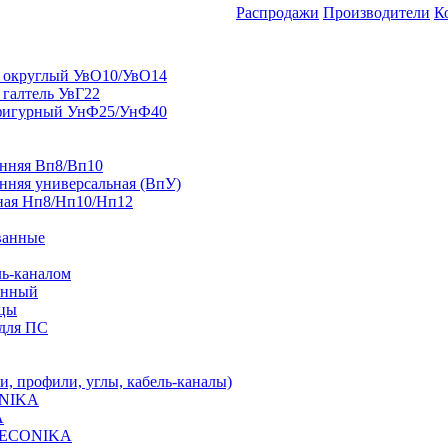
Распродажи
Производители
К
 округлый УвО10/УвО14
 галтель УвГ22
фигурный УнФ25/УнФ40
енняя Вп8/Вп10
нняя универсальная (ВпУ)
ная Нп8/Нп10/Нп12
ванные
ль-каналом
енный
ицы
для ПС
 профили, углы, кабель-каналы)
ONIKA
A
 DECONIKA