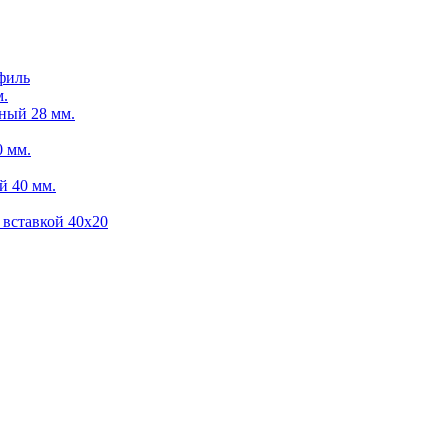
филь
м.
ный 28 мм.
 мм.
й 40 мм.
 вставкой 40х20