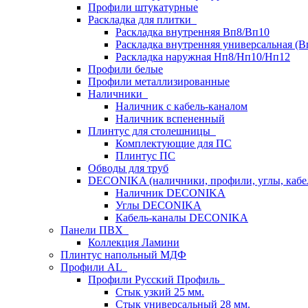
Профили штукатурные
Раскладка для плитки
Раскладка внутренняя Вп8/Вп10
Раскладка внутренняя универсальная (В
Раскладка наружная Нп8/Нп10/Нп12
Профили белые
Профили металлизированные
Наличники
Наличник с кабель-каналом
Наличник вспененный
Плинтус для столешницы
Комплектующие для ПС
Плинтус ПС
Обводы для труб
DECONIKA (наличники, профили, углы, каб
Наличник DECONIKA
Углы DECONIKA
Кабель-каналы DECONIKA
Панели ПВХ
Коллекция Ламини
Плинтус напольный МДФ
Профили AL
Профили Русский Профиль
Стык узкий 25 мм.
Стык универсальный 28 мм.