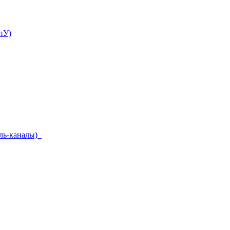
пУ)
ель-каналы)