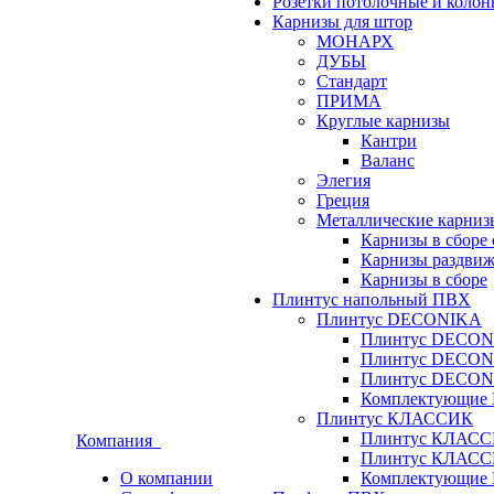
Розетки потолочные и коло
Карнизы для штор
МОНАРХ
ДУБЫ
Стандарт
ПРИМА
Круглые карнизы
Кантри
Валанс
Элегия
Греция
Металлические карниз
Карнизы в сборе
Карнизы раздвиж
Карнизы в сборе
Плинтус напольный ПВХ
Плинтус DECONIKA
Плинтус DECON
Плинтус DECON
Плинтус DECON
Комплектующи
Плинтус КЛАССИК
Плинтус КЛАСС
Компания
Плинтус КЛАСС
О компании
Комплектующи