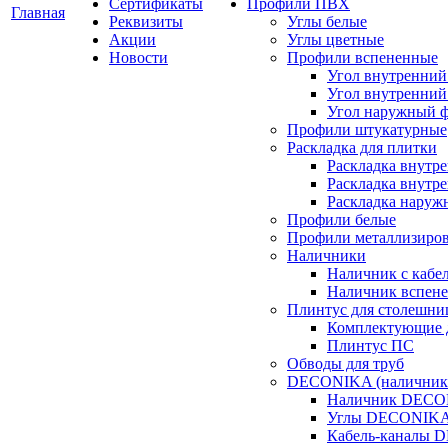
Сертификаты
Профили ПВХ
Главная
Реквизиты
Углы белые
Акции
Углы цветные
Новости
Профили вспененные
Угол внутренний
Угол внутренний
Угол наружный 
Профили штукатурные
Раскладка для плитки
Раскладка внутр
Раскладка внутре
Раскладка наруж
Профили белые
Профили металлизиро
Наличники
Наличник с кабе
Наличник вспен
Плинтус для столешн
Комплектующие 
Плинтус ПС
Обводы для труб
DECONIKA (наличники,
Наличник DEC
Углы DECONIK
Кабель-каналы